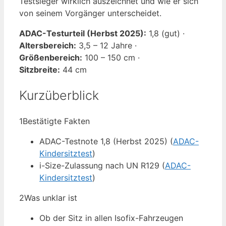
Testsieger wirklich auszeichnet und wie er sich
von seinem Vorgänger unterscheidet.
ADAC-Testurteil (Herbst 2025):
1,8 (gut) ·
Altersbereich:
3,5 – 12 Jahre ·
Größenbereich:
100 – 150 cm ·
Sitzbreite:
44 cm
Kurzüberblick
1
Bestätigte Fakten
ADAC-Testnote 1,8 (Herbst 2025) (
ADAC-
Kindersitztest
)
i-Size-Zulassung nach UN R129 (
ADAC-
Kindersitztest
)
2
Was unklar ist
Ob der Sitz in allen Isofix-Fahrzeugen