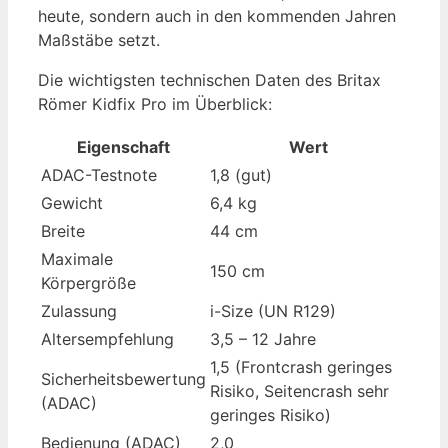
heute, sondern auch in den kommenden Jahren
Maßstäbe setzt.
Die wichtigsten technischen Daten des Britax
Römer Kidfix Pro im Überblick:
Eigenschaft
Wert
ADAC-Testnote
1,8 (gut)
Gewicht
6,4 kg
Breite
44 cm
Maximale
150 cm
Körpergröße
Zulassung
i-Size (UN R129)
Altersempfehlung
3,5 – 12 Jahre
1,5 (Frontcrash geringes
Sicherheitsbewertung
Risiko, Seitencrash sehr
(ADAC)
geringes Risiko)
Bedienung (ADAC)
2,0