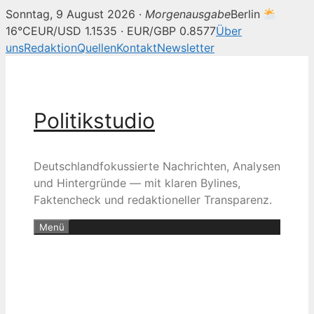
Sonntag, 9 August 2026 ·
Morgenausgabe
Berlin
16°C
EUR/USD 1.1535 · EUR/GBP 0.8577
Über
uns
Redaktion
Quellen
Kontakt
Newsletter
Zum
Inhalt
springen
Politikstudio
Deutschlandfokussierte Nachrichten, Analysen
und Hintergründe — mit klaren Bylines,
Faktencheck und redaktioneller Transparenz.
Menü