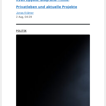
Privatleben und aktuelle Projekte
Jonas Krämer
2 Aug, 04:29
POLITIK