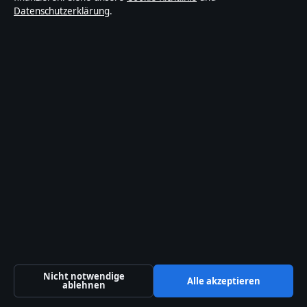
und C-Klasse im Vergleich
Datenschutzerklärung
.
28 Jul, 09:19
Technik
Michael Schulte: ESC, Kinder,
Ehefrau und bekanntester Song
28 Jul, 04:14
Reportage
Patrick Lindner: Koch,
Schlagerstar, Karriere &
Privatleben
Nicht notwendige
Alle akzeptieren
ablehnen
27 Jul, 23:33