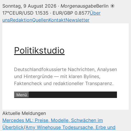
Sonntag, 9 August 2026 ·
Morgenausgabe
Berlin ☀
Politikstudio — UK music news, p
17°C
EUR/USD 1.1535 · EUR/GBP 0.8577
Über
uns
Redaktion
Quellen
Kontakt
Newsletter
Zum
Inhalt
springen
Politikstudio
Deutschlandfokussierte Nachrichten, Analysen
und Hintergründe — mit klaren Bylines,
Faktencheck und redaktioneller Transparenz.
Menü
Aktuelle Meldungen
Mercedes ML: Preise, Modelle, Schwächen im
Überblick
/
Amy Winehouse Todesursache, Erbe und