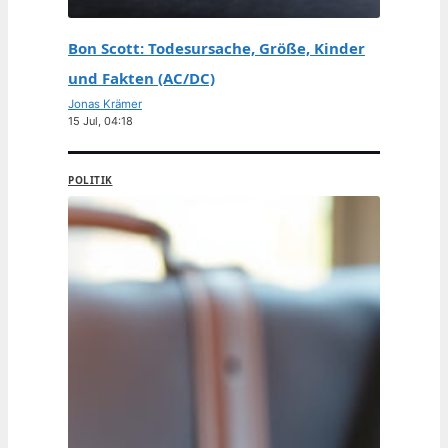
Bon Scott: Todesursache, Größe, Kinder
und Fakten (AC/DC)
Jonas Krämer
15 Jul, 04:18
POLITIK