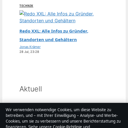
TECHNIK
Redo XXL: Alle Infos zu Gründer,
Standorten und Gehältern
Jonas Krämer
28 Jul, 23:28
Aktuell
Technik
Wir verwenden notwendige Cookies, um diese Website zu
betreiben, und – mit Ihrer Einwilligung – Analyse- und Werbe-
Cookies, um sie zu verbessern und unsere Berichterstattung zu
Mercedes CLA: Preis, Motoren
finanzieren. Siehe unsere
Cookie-Richtlinie
und