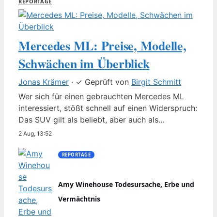
REPORTAGE
Mercedes ML: Preise, Modelle,
Schwächen im Überblick
Jonas Krämer
·
✓
Geprüft von
Birgit Schmitt
Wer sich für einen gebrauchten Mercedes ML
interessiert, stößt schnell auf einen Widerspruch:
Das SUV gilt als beliebt, aber auch als
pannenanfällig. Zwischen 1997 und 2015
2 Aug, 13:52
entstanden drei Generationen mit je eigenen
Stärken und Schwächen – und konkreten Daten
REPORTAGE
aus Pannenstatistiken und Modellvergleichen.
Erstes Modelljahr: 1997 (W 163) · Letzte
Amy Winehouse Todesursache, Erbe und
Generation: W 166 (2011–2015) ·…
Vermächtnis