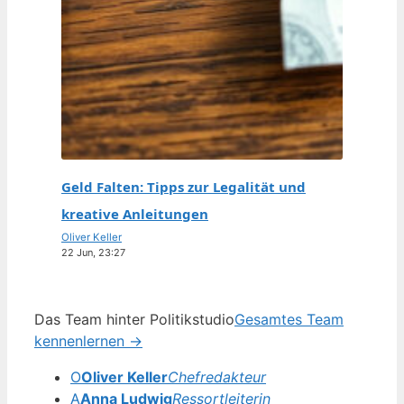
Geld Falten: Tipps zur Legalität und
kreative Anleitungen
Oliver Keller
22 Jun, 23:27
Das Team hinter Politikstudio
Gesamtes Team
kennenlernen →
O
Oliver Keller
Chefredakteur
A
Anna Ludwig
Ressortleiterin