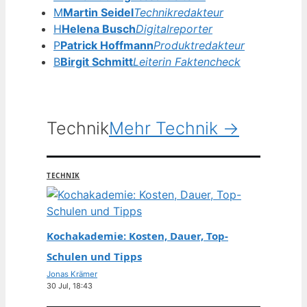
M
Martin Seidel
Technikredakteur
H
Helena Busch
Digitalreporter
P
Patrick Hoffmann
Produktredakteur
B
Birgit Schmitt
Leiterin Faktencheck
Technik
Mehr Technik →
TECHNIK
Kochakademie: Kosten, Dauer, Top-
Schulen und Tipps
Jonas Krämer
30 Jul, 18:43