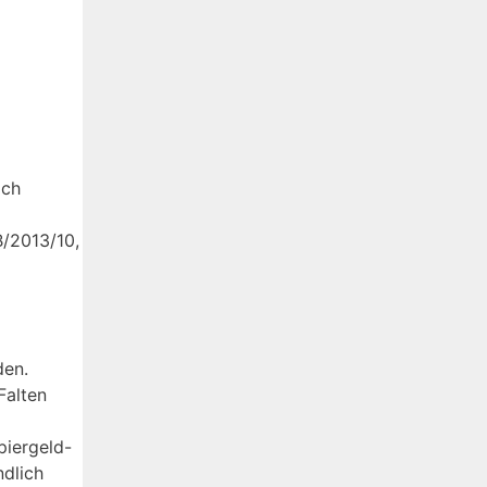
ich
B/2013/10,
den.
Falten
piergeld-
ndlich