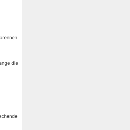
rbrennen
ange die
aschende