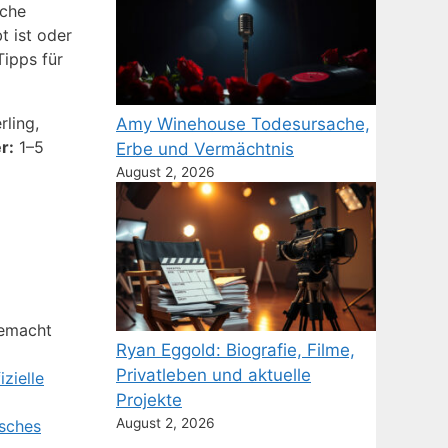
iche
t ist oder
Tipps für
ling,
Amy Winehouse Todesursache,
r:
1–5
Erbe und Vermächtnis
August 2, 2026
gemacht
Ryan Eggold: Biografie, Filme,
Privatleben und aktuelle
zielle
Projekte
August 2, 2026
sches