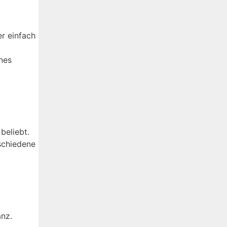
r einfach
nes
beliebt.
schiedene
anz.