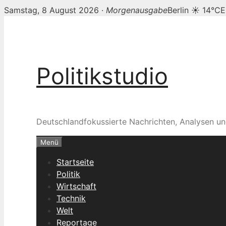
Samstag, 8 August 2026 ·
Morgenausgabe
Berlin ☀ 14°C
E
Zum
Inhalt
springen
Politikstudio
Deutschlandfokussierte Nachrichten, Analysen un
Menü
Startseite
Politik
Wirtschaft
Technik
Welt
Reportage