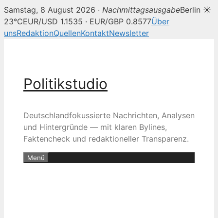
Samstag, 8 August 2026 ·
Nachmittagsausgabe
Berlin ☀
23°C
EUR/USD 1.1535 · EUR/GBP 0.8577
Über
uns
Redaktion
Quellen
Kontakt
Newsletter
Zum
Inhalt
springen
Politikstudio
Deutschlandfokussierte Nachrichten, Analysen
und Hintergründe — mit klaren Bylines,
Faktencheck und redaktioneller Transparenz.
Menü