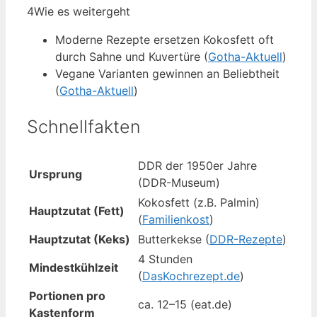
4
Wie es weitergeht
Moderne Rezepte ersetzen Kokosfett oft
durch Sahne und Kuvertüre (
Gotha-Aktuell
)
Vegane Varianten gewinnen an Beliebtheit
(
Gotha-Aktuell
)
Schnellfakten
DDR der 1950er Jahre
Ursprung
(DDR-Museum)
Kokosfett (z.B. Palmin)
Hauptzutat (Fett)
(
Familienkost
)
Hauptzutat (Keks)
Butterkekse (
DDR-Rezepte
)
4 Stunden
Mindestkühlzeit
(
DasKochrezept.de
)
Portionen pro
ca. 12–15 (eat.de)
Kastenform