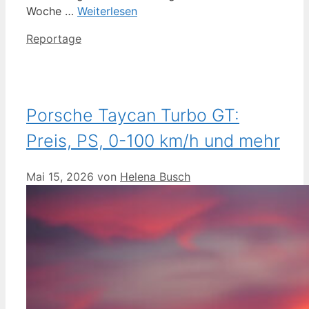
Woche …
Weiterlesen
Kategorien
Reportage
Porsche Taycan Turbo GT:
Preis, PS, 0-100 km/h und mehr
Mai 15, 2026
von
Helena Busch