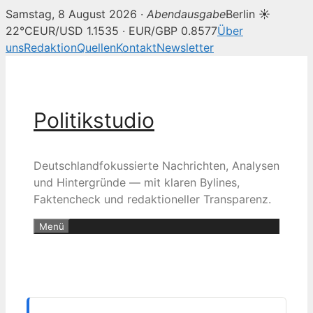
Samstag, 8 August 2026 ·
Abendausgabe
Berlin ☀
22°C
EUR/USD 1.1535 · EUR/GBP 0.8577
Über
uns
Redaktion
Quellen
Kontakt
Newsletter
Zum
Inhalt
springen
Politikstudio
Deutschlandfokussierte Nachrichten, Analysen
und Hintergründe — mit klaren Bylines,
Faktencheck und redaktioneller Transparenz.
Menü