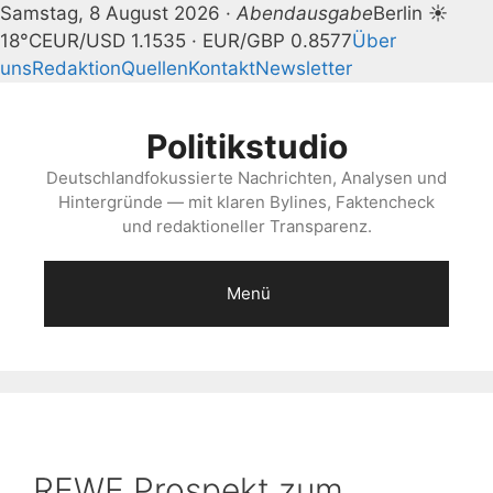
Samstag, 8 August 2026 ·
Abendausgabe
Berlin ☀
18°C
EUR/USD 1.1535 · EUR/GBP 0.8577
Über
uns
Redaktion
Quellen
Kontakt
Newsletter
Zum
Inhalt
Politikstudio
springen
Deutschlandfokussierte Nachrichten, Analysen und
Hintergründe — mit klaren Bylines, Faktencheck
und redaktioneller Transparenz.
Menü
REWE Prospekt zum