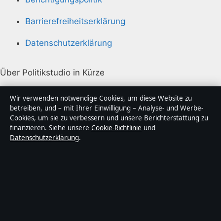
Barrierefreiheitserklärung
Datenschutzerklärung
Über Politikstudio in Kürze
Politikstudio ist ein unabhängiger digitaler
Wir verwenden notwendige Cookies, um diese Website zu
Nachrichtenanbieter mit Fokus auf Politik, Wirtschaft,
betreiben, und – mit Ihrer Einwilligung – Analyse- und Werbe-
Cookies, um sie zu verbessern und unsere Berichterstattung zu
Technik und Gesellschaft in Deutschland. Jeder Artikel
finanzieren. Siehe unsere
Cookie-Richtlinie
und
trägt eine Byline, wird von einem Redakteur geprüft
Datenschutzerklärung
.
und vor der Veröffentlichung faktengecheckt.
Die Inhalte dienen ausschließlich der allgemeinen
Information. Allgemeine Anfragen:
info@politikstudio.de
. Berichtigungen:
corrections@politikstudio.de
.