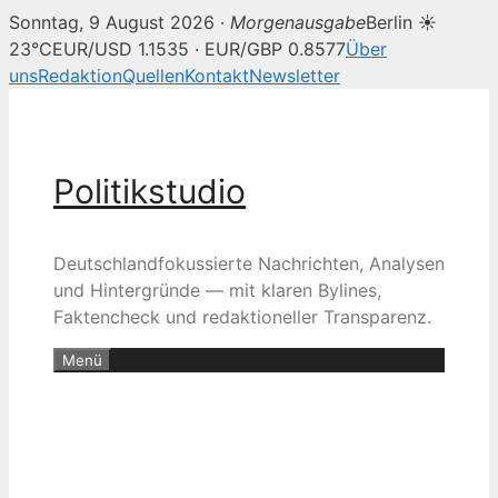
Sonntag, 9 August 2026 ·
Morgenausgabe
Berlin ☀
23°C
EUR/USD 1.1535 · EUR/GBP 0.8577
Über
uns
Redaktion
Quellen
Kontakt
Newsletter
Zum
Inhalt
springen
Politikstudio
Deutschlandfokussierte Nachrichten, Analysen
und Hintergründe — mit klaren Bylines,
Faktencheck und redaktioneller Transparenz.
Menü