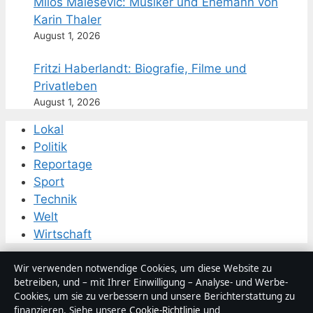
Milos Malesevic: Musiker und Ehemann von
Karin Thaler
August 1, 2026
Fritzi Haberlandt: Biografie, Filme und
Privatleben
August 1, 2026
Lokal
Politik
Reportage
Sport
Technik
Welt
Wirtschaft
Wir verwenden notwendige Cookies, um diese Website zu
© 2026 Politikstudio
betreiben, und – mit Ihrer Einwilligung – Analyse- und Werbe-
Cookies, um sie zu verbessern und unsere Berichterstattung zu
Politikstudio
finanzieren. Siehe unsere
Cookie-Richtlinie
und