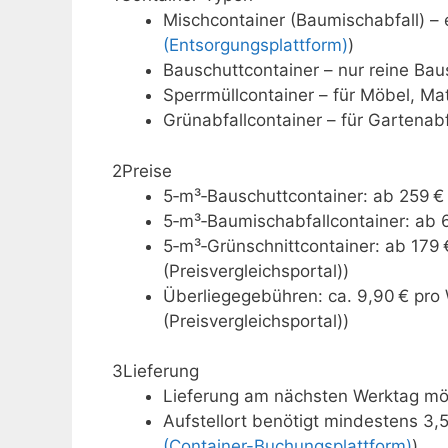
Mischcontainer (Baumischabfall) – e
(Entsorgungsplattform)
)
Bauschuttcontainer – nur reine Bau
Sperrmüllcontainer – für Möbel, Ma
Grünabfallcontainer – für Gartenabf
2
Preise
5‑m³‑Bauschuttcontainer: ab 259 € 
5‑m³‑Baumischabfallcontainer: ab 6
5‑m³‑Grünschnittcontainer: ab 179 €
(Preisvergleichsportal))
Überliegegebühren: ca. 9,90 € pro
(Preisvergleichsportal))
3
Lieferung
Lieferung am nächsten Werktag mög
Aufstellort benötigt mindestens 3,5 
(Container-Buchungsplattform)
)