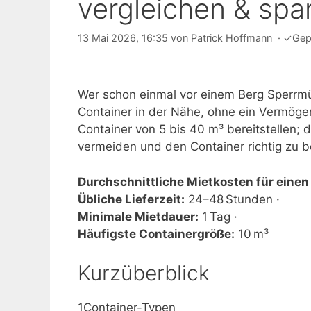
vergleichen & spa
13 Mai 2026, 16:35
von
Patrick Hoffmann
·
✓
Gep
Wer schon einmal vor einem Berg Sperrmül
Container in der Nähe, ohne ein Vermögen
Container von 5 bis 40 m³ bereitstellen; d
vermeiden und den Container richtig zu be
Durchschnittliche Mietkosten für einen
Übliche Lieferzeit:
24–48 Stunden ·
Minimale Mietdauer:
1 Tag ·
Häufigste Containergröße:
10 m³
Kurzüberblick
1
Container-Typen