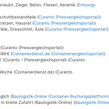
rlaubt: Ziegel, Beton, Fliesen, Keramik (
Entsorgo
schuttbestandteile (
Curanto (Preisvergleichsportal)
)
tratzen, Hausrat (
Curanto (Preisvergleichsportal)
)
älle, Grasschnitt, Äste (
Curanto (Preisvergleichsportal)
)
(Curanto (Preisvergleichsportal))
89 € (
Containerdienst.de (Containervergleichsportal)
)
 (Curanto – Preisvergleichsportal) (Curanto
 Woche (Containerdienst.de) (Curanto
lich (
Baulogistik‑Online (Container-Buchungsplattform)
m breite Zufahrt (Baulogistik‑Online) (
Baulogistik‑Onlin