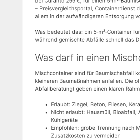
bei Curanto 259 €, für einen 5‑m³‑Baumis
– Preisvergleichsportal, Containerdienst.d
allem in der aufwändigeren Entsorgung v
Was bedeutet das: Ein 5‑m³‑Container für
während gemischte Abfälle schnell das D
Was darf in einen Mischc
Mischcontainer sind für Baumischabfall ko
kleineren Baumaßnahmen anfallen. Die of
Abfallberatung) geben einen klaren Rahm
Erlaubt: Ziegel, Beton, Fliesen, Ke
Nicht erlaubt: Hausmüll, Bioabfall, 
Kühlgeräte
Empfohlen: grobe Trennung nach Ma
Zusatzkosten zu vermeiden