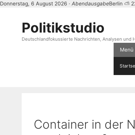
Donnerstag, 6 August 2026 ·
Abendausgabe
Berlin ⛅ 
Zum
Inhalt
Politikstudio
springen
Deutschlandfokussierte Nachrichten, Analysen und H
Menü
Startse
Container in der 