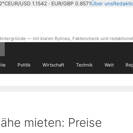
22°C
EUR/USD 1.1542 · EUR/GBP 0.8571
Über uns
Redakti
intergründe — mit klaren Bylines, Faktencheck und redaktionel
ite
Politik
Wirtschaft
Technik
Welt
Rep
Nähe mieten: Preise