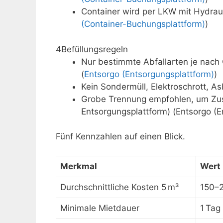
Container wird per LKW mit Hydrauli
(Container-Buchungsplattform)
)
4
Befüllungsregeln
Nur bestimmte Abfallarten je nach 
(
Entsorgo (Entsorgungsplattform)
)
Kein Sondermüll, Elektroschrott, As
Grobe Trennung empfohlen, um Zus
Entsorgungsplattform) (Entsorgo (E
Fünf Kennzahlen auf einen Blick.
Merkmal
Wert
Durchschnittliche Kosten 5 m³
150–2
Minimale Mietdauer
1 Tag