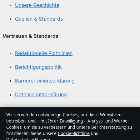
Unsere Geschichte
Quellen & Standards
Vertrauen & Standards
Redaktionelle Richtlinien
Berichtigungspolitik
Barrierefreiheitserklärung
Datenschutzerklärung
Über Politikstudio in Kürze
Wir verwenden notwendige Cookies, um diese Website zu
betreiben, und – mit Ihrer Einwilligung – Analyse- und Werbe-
Politikstudio ist ein unabhängiger digitaler
Cookies, um sie zu verbessern und unsere Berichterstattung zu
Nachrichtenanbieter mit Fokus auf Politik, Wirtschaft,
finanzieren. Siehe unsere
Cookie-Richtlinie
und
Datenschutzerklärung
.