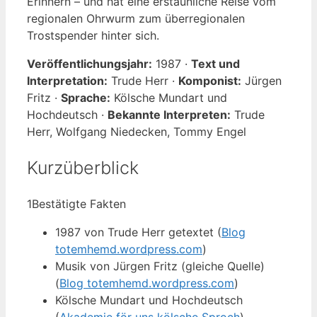
Erinnern – und hat eine erstaunliche Reise vom
regionalen Ohrwurm zum überregionalen
Trostspender hinter sich.
Veröffentlichungsjahr:
1987 ·
Text und
Interpretation:
Trude Herr ·
Komponist:
Jürgen
Fritz ·
Sprache:
Kölsche Mundart und
Hochdeutsch ·
Bekannte Interpreten:
Trude
Herr, Wolfgang Niedecken, Tommy Engel
Kurzüberblick
1
Bestätigte Fakten
1987 von Trude Herr getextet (
Blog
totemhemd.wordpress.com
)
Musik von Jürgen Fritz (gleiche Quelle)
(
Blog totemhemd.wordpress.com
)
Kölsche Mundart und Hochdeutsch