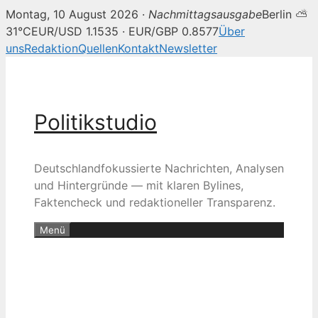
Montag, 10 August 2026 ·
Nachmittagsausgabe
Berlin ⛅
31°C
EUR/USD 1.1535 · EUR/GBP 0.8577
Über
uns
Redaktion
Quellen
Kontakt
Newsletter
Zum
Inhalt
springen
Politikstudio
Deutschlandfokussierte Nachrichten, Analysen
und Hintergründe — mit klaren Bylines,
Faktencheck und redaktioneller Transparenz.
Menü