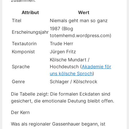
zusammen.
Attribut
Wert
Titel
Niemals geht man so ganz
1987 (Blog
Erscheinungsjahr
totemhemd.wordpress.com)
Textautorin
Trude Herr
Komponist
Jürgen Fritz
Kölsche Mundart /
Sprache
Hochdeutsch (
Akademie för
uns kölsche Sproch
)
Genre
Schlager / Kölschrock
Die Tabelle zeigt: Die formalen Eckdaten sind
gesichert, die emotionale Deutung bleibt offen.
Der Kern
Was als regionaler Gassenhauer begann, ist