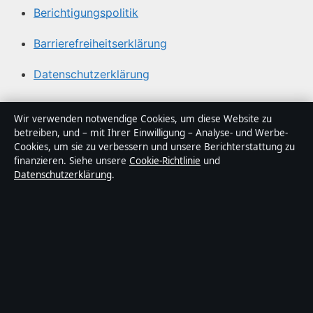
Berichtigungspolitik
Barrierefreiheitserklärung
Datenschutzerklärung
Über Politikstudio in Kürze
Wir verwenden notwendige Cookies, um diese Website zu
betreiben, und – mit Ihrer Einwilligung – Analyse- und Werbe-
Politikstudio ist ein unabhängiger digitaler
Cookies, um sie zu verbessern und unsere Berichterstattung zu
Nachrichtenanbieter mit Fokus auf Politik, Wirtschaft,
finanzieren. Siehe unsere
Cookie-Richtlinie
und
Datenschutzerklärung
.
Technik und Gesellschaft in Deutschland. Jeder Artikel
trägt eine Byline, wird von einem Redakteur geprüft und
vor der Veröffentlichung faktengecheckt.
Die Inhalte dienen ausschließlich der allgemeinen
Information. Allgemeine Anfragen:
info@politikstudio.de
.
Berichtigungen:
corrections@politikstudio.de
.