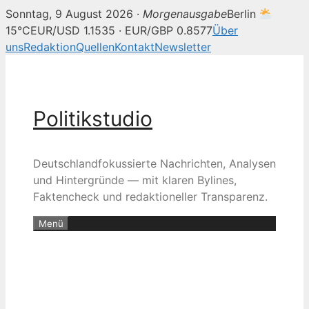
Sonntag, 9 August 2026 ·
Morgenausgabe
Berlin
15°C
EUR/USD 1.1535 · EUR/GBP 0.8577
Über
uns
Redaktion
Quellen
Kontakt
Newsletter
Zum
Inhalt
springen
Politikstudio
Deutschlandfokussierte Nachrichten, Analysen
und Hintergründe — mit klaren Bylines,
Faktencheck und redaktioneller Transparenz.
Menü