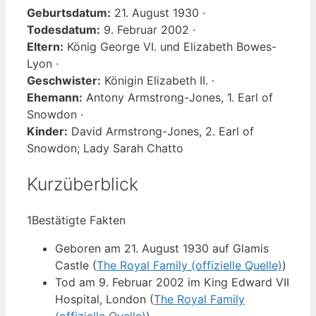
Geburtsdatum:
21. August 1930 ·
Todesdatum:
9. Februar 2002 ·
Eltern:
König George VI. und Elizabeth Bowes-
Lyon ·
Geschwister:
Königin Elizabeth II. ·
Ehemann:
Antony Armstrong-Jones, 1. Earl of
Snowdon ·
Kinder:
David Armstrong-Jones, 2. Earl of
Snowdon; Lady Sarah Chatto
Kurzüberblick
1
Bestätigte Fakten
Geboren am 21. August 1930 auf Glamis
Castle (
The Royal Family (offizielle Quelle)
)
Tod am 9. Februar 2002 im King Edward VII
Hospital, London (
The Royal Family