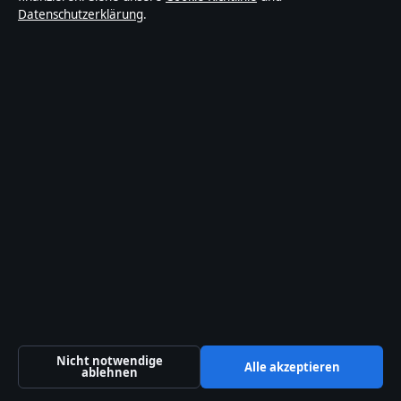
Datenschutzerklärung
.
Fritzi Haberlandt: Biografie, Filme und
Privatleben
August 1, 2026
Lokal
Politik
Reportage
Sport
Technik
Nicht notwendige
Alle akzeptieren
ablehnen
Welt