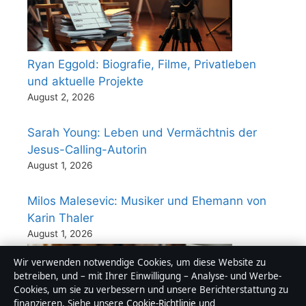
Ryan Eggold: Biografie, Filme, Privatleben
und aktuelle Projekte
August 2, 2026
Sarah Young: Leben und Vermächtnis der
Jesus-Calling-Autorin
August 1, 2026
Milos Malesevic: Musiker und Ehemann von
Karin Thaler
August 1, 2026
Wir verwenden notwendige Cookies, um diese Website zu
betreiben, und – mit Ihrer Einwilligung – Analyse- und Werbe-
Cookies, um sie zu verbessern und unsere Berichterstattung zu
finanzieren. Siehe unsere
Cookie-Richtlinie
und