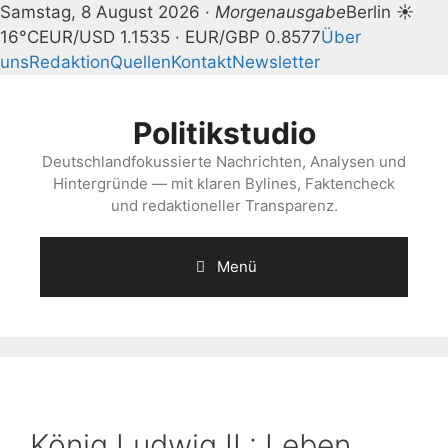
Samstag, 8 August 2026 ·
Morgenausgabe
Berlin ☀
16°C
EUR/USD 1.1535 · EUR/GBP 0.8577
Über
uns
Redaktion
Quellen
Kontakt
Newsletter
Zum
Inhalt
Politikstudio
springen
Deutschlandfokussierte Nachrichten, Analysen und
Hintergründe — mit klaren Bylines, Faktencheck
und redaktioneller Transparenz.
Menü
König Ludwig II.: Leben,