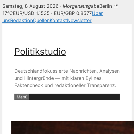
Samstag, 8 August 2026 ·
Morgenausgabe
Berlin ⛅
17°C
EUR/USD 1.1535 · EUR/GBP 0.8577
Über
uns
Redaktion
Quellen
Kontakt
Newsletter
Zum
Inhalt
springen
Politikstudio
Deutschlandfokussierte Nachrichten, Analysen
und Hintergründe — mit klaren Bylines,
Faktencheck und redaktioneller Transparenz.
Menü