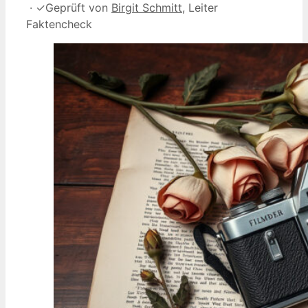
·
✓
Geprüft von
Birgit Schmitt
, Leiter
Faktencheck