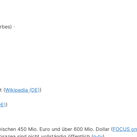
rbes) ·
t (
Wikipedia (DE)
)
DE)
)
schen 450 Mio. Euro und über 600 Mio. Dollar (
FOCUS onl
sazea sind nicht vollständig öffentlich (
n-tv
)