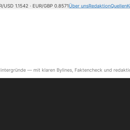
R/USD 1.1542 · EUR/GBP 0.8571
Über uns
Redaktion
Quellen
K
intergründe — mit klaren Bylines, Faktencheck und redaktio