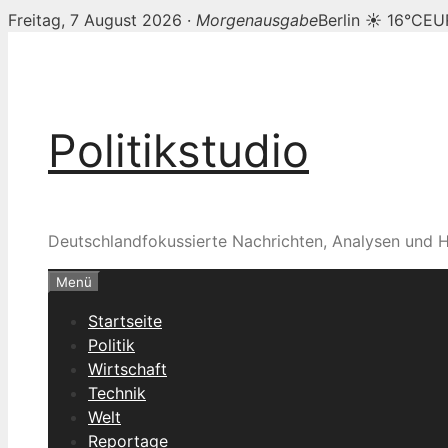
Freitag, 7 August 2026 ·
Morgenausgabe
Berlin ☀ 16°C
EU
Zum
Inhalt
springen
Politikstudio
Deutschlandfokussierte Nachrichten, Analysen und H
Menü
Startseite
Politik
Wirtschaft
Technik
Welt
Reportage