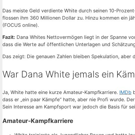
Das meiste Geld verdiente White durch seinen 10-Prozen
flossen ihm 360 Millionen Dollar zu. Hinzu kommen ein j
(FOCUS online).
Fazit:
Dana Whites Nettovermögen liegt in der Spanne von 4
dass die Werte auf öffentlichen Unterlagen und Schätzung
Das zeigt: Die genauen Zahlen bleiben Spekulation, aber der
War Dana White jemals ein Käm
Ja, White hatte eine kurze Amateur-Kampfkarriere.
IMDb
b
dass er „ein paar Kämpfe“ hatte, aber nie Profi wurde. De
Sein Interesse am Kampfsport war jedoch die Basis für se
Amateur-Kampfkarriere
White trainierte als Jugendlicher Boxen und hatte 