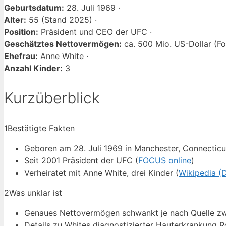
Geburtsdatum:
28. Juli 1969 ·
Alter:
55 (Stand 2025) ·
Position:
Präsident und CEO der UFC ·
Geschätztes Nettovermögen:
ca. 500 Mio. US-Dollar (Fo
Ehefrau:
Anne White ·
Anzahl Kinder:
3
Kurzüberblick
1
Bestätigte Fakten
Geboren am 28. Juli 1969 in Manchester, Connecticu
Seit 2001 Präsident der UFC (
FOCUS online
)
Verheiratet mit Anne White, drei Kinder (
Wikipedia (
2
Was unklar ist
Genaues Nettovermögen schwankt je nach Quelle zwi
Details zu Whites diagnostizierter Hauterkrankung Ro