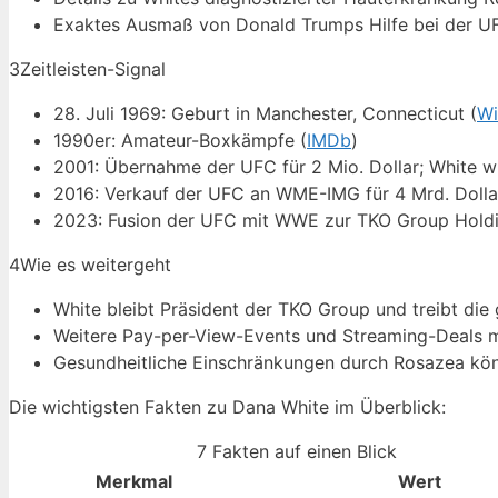
Exaktes Ausmaß von Donald Trumps Hilfe bei der UF
3
Zeitleisten-Signal
28. Juli 1969: Geburt in Manchester, Connecticut (
Wi
1990er: Amateur-Boxkämpfe (
IMDb
)
2001: Übernahme der UFC für 2 Mio. Dollar; White wi
2016: Verkauf der UFC an WME-IMG für 4 Mrd. Dolla
2023: Fusion der UFC mit WWE zur TKO Group Holdi
4
Wie es weitergeht
White bleibt Präsident der TKO Group und treibt die
Weitere Pay-per-View-Events und Streaming-Deals m
Gesundheitliche Einschränkungen durch Rosazea könnt
Die wichtigsten Fakten zu Dana White im Überblick:
7 Fakten auf einen Blick
Merkmal
Wert