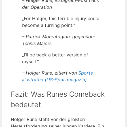
– Holger Rune, Instagram-Post nach
der Operation
„For Holger, this terrible injury could
become a turning point.“
– Patrick Mouratoglou, gegenüber
Tennis Majors
„I’ll be back a better version of
myself.“
– Holger Rune, zitiert von
Sports
Illustrated (US-Sportmagazin)
Fazit: Was Runes Comeback
bedeutet
Holger Rune steht vor der größten
Herausforderung seiner jungen Karriere. Ein