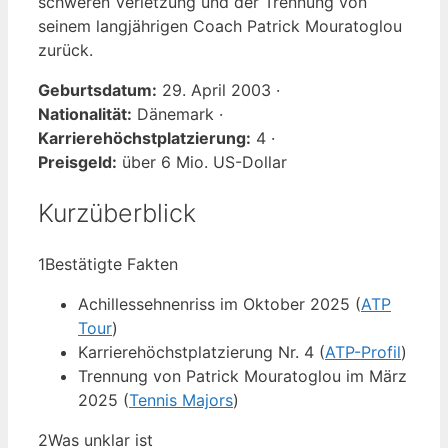
schweren Verletzung und der Trennung von
seinem langjährigen Coach Patrick Mouratoglou
zurück.
Geburtsdatum:
29. April 2003 ·
Nationalität:
Dänemark ·
Karrierehöchstplatzierung:
4 ·
Preisgeld:
über 6 Mio. US-Dollar
Kurzüberblick
1
Bestätigte Fakten
Achillessehnenriss im Oktober 2025 (
ATP
Tour
)
Karrierehöchstplatzierung Nr. 4 (
ATP-Profil
)
Trennung von Patrick Mouratoglou im März
2025 (
Tennis Majors
)
2
Was unklar ist