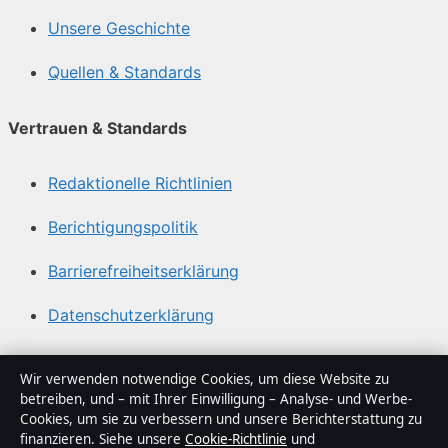
Unsere Geschichte
Quellen & Standards
Vertrauen & Standards
Redaktionelle Richtlinien
Berichtigungspolitik
Barrierefreiheitserklärung
Datenschutzerklärung
Über Politikstudio in Kürze
Wir verwenden notwendige Cookies, um diese Website zu
betreiben, und – mit Ihrer Einwilligung – Analyse- und Werbe-
Politikstudio ist ein unabhängiger digitaler
Cookies, um sie zu verbessern und unsere Berichterstattung zu
Nachrichtenanbieter mit Fokus auf Politik, Wirtschaft,
finanzieren. Siehe unsere
Cookie-Richtlinie
und