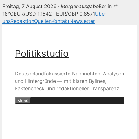
Freitag, 7 August 2026 ·
Morgenausgabe
Berlin ⛅
18°C
EUR/USD 1.1542 · EUR/GBP 0.8571
Über
uns
Redaktion
Quellen
Kontakt
Newsletter
Zum
Inhalt
springen
Politikstudio
Deutschlandfokussierte Nachrichten, Analysen
und Hintergründe — mit klaren Bylines,
Faktencheck und redaktioneller Transparenz.
Menü