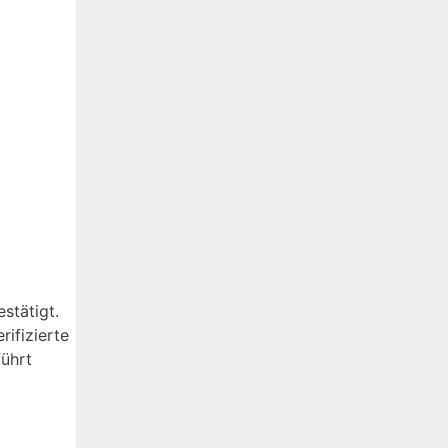
stätigt.
rifizierte
führt