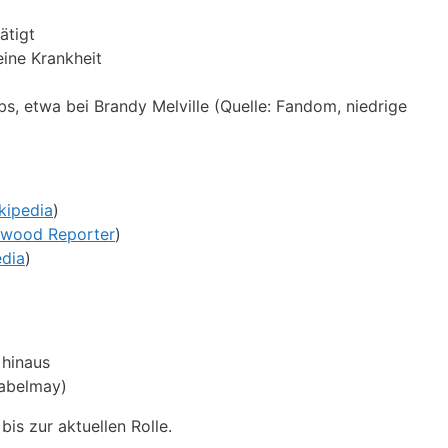
ätigt
eine Krankheit
s, etwa bei Brandy Melville (Quelle: Fandom, niedrige
kipedia
)
ywood Reporter
)
edia
)
 hinaus
sabelmay)
is zur aktuellen Rolle.