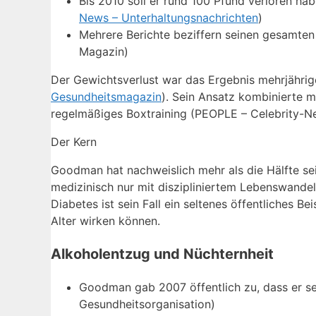
Bis 2010 soll er rund 100 Pfund verloren ha
News – Unterhaltungsnachrichten
)
Mehrere Berichte beziffern seinen gesamten
Magazin)
Der Gewichtsverlust war das Ergebnis mehrjährige
Gesundheitsmagazin
). Sein Ansatz kombinierte 
regelmäßiges Boxtraining (PEOPLE – Celebrity-N
Der Kern
Goodman hat nachweislich mehr als die Hälfte se
medizinisch nur mit diszipliniertem Lebenswandel 
Diabetes ist sein Fall ein seltenes öffentliches B
Alter wirken können.
Alkoholentzug und Nüchternheit
Goodman gab 2007 öffentlich zu, dass er se
Gesundheitsorganisation)