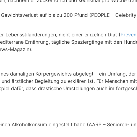
ben, nachdem er Zucker strich und sechsmal pro Woche train
 Gewichtsverlust auf bis zu 200 Pfund (PEOPLE – Celebrit
r Lebensstiländerungen, nicht einer einzelnen Diät (
Preven
mediterrane Ernährung, tägliche Spaziergänge mit den Hund
ews-Magazin).
ines damaligen Körpergewichts abgelegt – ein Umfang, der
und ärztlicher Begleitung zu erklären ist. Für Menschen mi
eispiel dafür, dass drastische Umstellungen auch im fortgesc
inen Alkoholkonsum eingestellt habe (AARP – Senioren- un