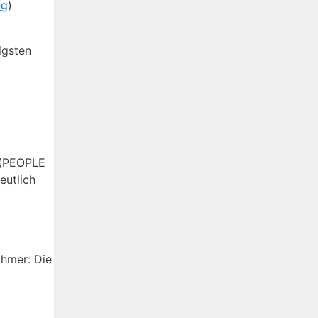
ng
)
igsten
 (PEOPLE
eutlich
ahmer: Die