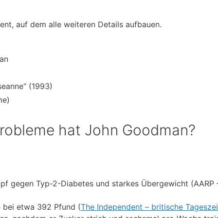
ent, auf dem alle weiteren Details aufbauen.
an
seanne“ (1993)
me)
Probleme hat John Goodman?
mpf gegen Typ-2-Diabetes und starkes Übergewicht (AARP 
 bei etwa 392 Pfund (
The Independent – britische Tagesze