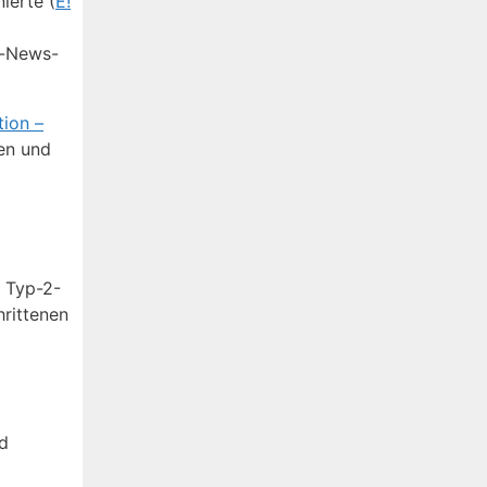
ierte (
E!
y-News-
tion –
en und
t Typ-2-
hrittenen
d