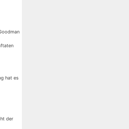
n Goodman
aftaten
ng hat es
cht der