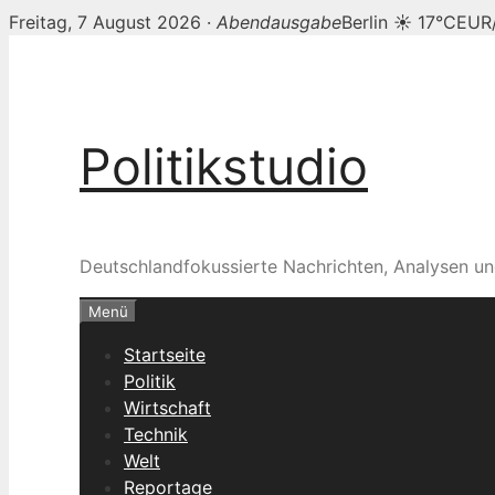
Freitag, 7 August 2026 ·
Abendausgabe
Berlin ☀ 17°C
EUR/
Zum
Inhalt
springen
Politikstudio
Deutschlandfokussierte Nachrichten, Analysen un
Menü
Startseite
Politik
Wirtschaft
Technik
Welt
Reportage