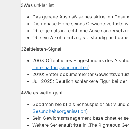
2
Was unklar ist
Das genaue Ausmaß seines aktuellen Gesundh
Die genaue Höhe seines Gewichtsverlusts w
Ob er jemals in rechtliche Auseinandersetzun
Ob sein Alkoholentzug vollständig und dauer
3
Zeitleisten-Signal
2007: Öffentliches Eingeständnis des Alkoh
Unterhaltungsnachrichten
)
2010: Erster dokumentierter Gewichtsverlus
Juli 2025: Deutlich schlankere Figur bei der
4
Wie es weitergeht
Goodman bleibt als Schauspieler aktiv und s
Gesundheitsorganisation
)
Sein Gewichtsmanagement bezeichnet er selb
Weitere Serienauftritte in „The Righteous G