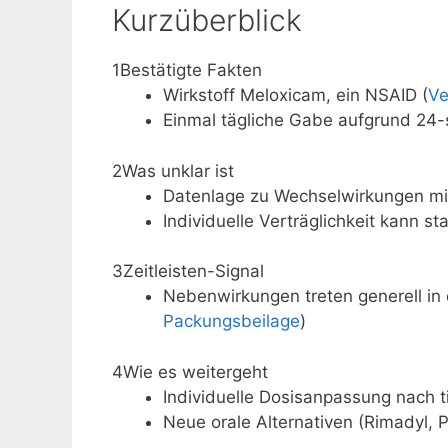
Kurzüberblick
1
Bestätigte Fakten
Wirkstoff Meloxicam, ein NSAID (
Ve
Einmal tägliche Gabe aufgrund 24-
2
Was unklar ist
Datenlage zu Wechselwirkungen mit
Individuelle Verträglichkeit kann sta
3
Zeitleisten-Signal
Nebenwirkungen treten generell in
Packungsbeilage
)
4
Wie es weitergeht
Individuelle Dosisanpassung nach tie
Neue orale Alternativen (Rimadyl, 