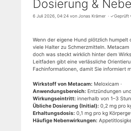
Dosierung & Neb
6 Juli 2026, 04:24
von
Jonas Krämer
·
✓
Geprüft
Wenn der eigene Hund plötzlich humpelt od
viele Halter zu Schmerzmitteln. Metacam 
doch was steckt wirklich hinter dem Wir
Leitfaden gibt eine verlässliche Orientier
Fachinformationen, damit Sie informiert m
Wirkstoff von Metacam:
Meloxicam ·
Anwendungsbereich:
Entzündungen und
Wirkungseintritt:
innerhalb von 1–3 Stun
Übliche Dosierung (Initial):
0,2 mg pro k
Erhaltungsdosis:
0,1 mg pro kg Körpergew
Häufige Nebenwirkungen:
Appetitlosigke