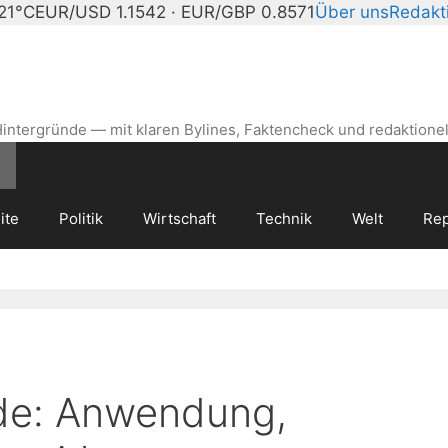
 21°C
EUR/USD 1.1542 · EUR/GBP 0.8571
Über uns
Redakt
intergründe — mit klaren Bylines, Faktencheck und redaktionel
ite
Politik
Wirtschaft
Technik
Welt
Rep
de: Anwendung,