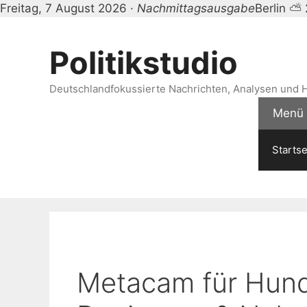
Freitag, 7 August 2026 ·
Nachmittagsausgabe
Berlin ⛅
Zum
Inhalt
Politikstudio
springen
Deutschlandfokussierte Nachrichten, Analysen und H
Menü
Startse
Metacam für Hun