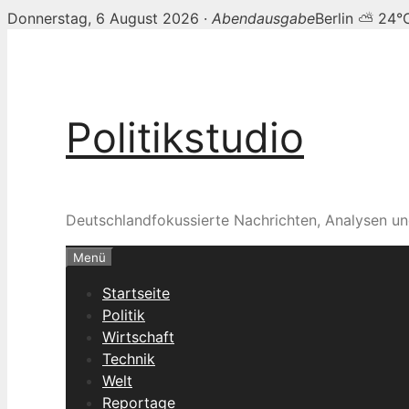
Donnerstag, 6 August 2026 ·
Abendausgabe
Berlin ⛅ 24°
Zum
Inhalt
springen
Politikstudio
Deutschlandfokussierte Nachrichten, Analysen un
Menü
Startseite
Politik
Wirtschaft
Technik
Welt
Reportage