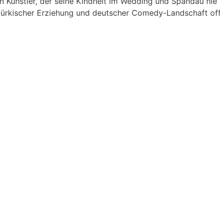
en Künstler, der seine Kindheit im Wedding und Spandau nie
türkischer Erziehung und deutscher Comedy-Landschaft of