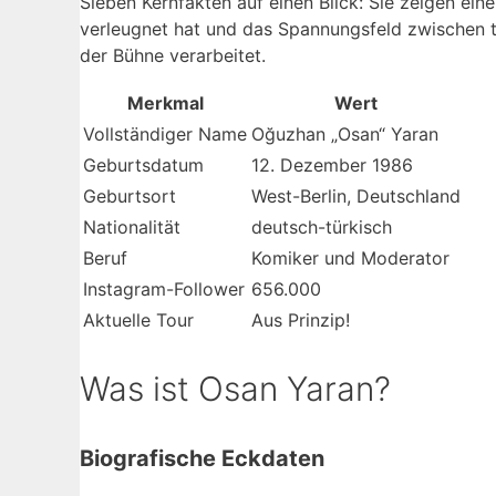
Sieben Kernfakten auf einen Blick: Sie zeigen ein
verleugnet hat und das Spannungsfeld zwischen 
der Bühne verarbeitet.
Merkmal
Wert
Vollständiger Name
Oğuzhan „Osan“ Yaran
Geburtsdatum
12. Dezember 1986
Geburtsort
West-Berlin, Deutschland
Nationalität
deutsch-türkisch
Beruf
Komiker und Moderator
Instagram-Follower
656.000
Aktuelle Tour
Aus Prinzip!
Was ist Osan Yaran?
Biografische Eckdaten