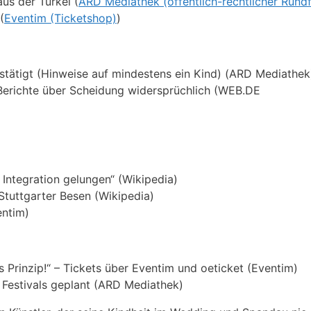
us der Türkei (
ARD Mediathek (öffentlich-rechtlicher Rund
(
Eventim (Ticketshop)
)
estätigt (Hinweise auf mindestens ein Kind) (ARD Mediathek
 Berichte über Scheidung widersprüchlich (WEB.DE
Integration gelungen“ (Wikipedia)
tuttgarter Besen (Wikipedia)
entim)
rinzip!“ – Tickets über Eventim und oeticket (Eventim)
 Festivals geplant (ARD Mediathek)