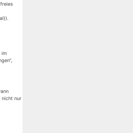
freies
l)).
 im
ngen“,
wann
 nicht nur