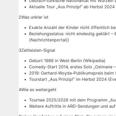
Deutsch-türkische Nationalität mit Wurzeln a
Aktuelle Tour „Aus Prinzip!“ ab Herbst 2024 
2
Was unklar ist
Exakte Anzahl der Kinder nicht öffentlich b
Beziehungsstatus: nicht eindeutig geklärt –
(Nachrichtenportal))
3
Zeitleisten-Signal
Geburt 1986 in West-Berlin (Wikipedia)
Comedy-Start 2014, erstes Solo „Ostmane – 
2019: Gerhard-Woyda-Publikumspreis beim S
Tourstart „Aus Prinzip!“ im Herbst 2024 (Ev
4
Wie es weitergeht
Tournee 2025/2026 mit dem Programm „Aus P
Weitere Auftritte in ARD-Sendungen und auf