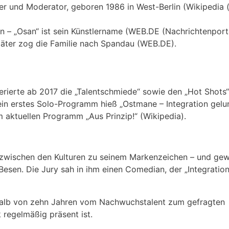
er und Moderator, geboren 1986 in West-Berlin (Wikipedia (
 – „Osan“ ist sein Künstlername (WEB.DE (Nachrichtenporta
päter zog die Familie nach Spandau (WEB.DE).
rierte ab 2017 die „Talentschmiede“ sowie den „Hot Shots“
Sein erstes Solo-Programm hieß „Ostmane – Integration gelu
m aktuellen Programm „Aus Prinzip!“ (Wikipedia).
t zwischen den Kulturen zu seinem Markenzeichen – und ge
esen. Die Jury sah in ihm einen Comedian, der „Integration
rhalb von zehn Jahren vom Nachwuchstalent zum gefragten
 regelmäßig präsent ist.