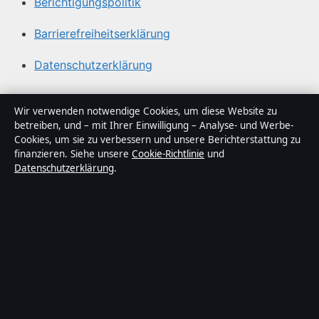
Berichtigungspolitik
Barrierefreiheitserklärung
Datenschutzerklärung
Über Politikstudio in Kürze
Wir verwenden notwendige Cookies, um diese Website zu
betreiben, und – mit Ihrer Einwilligung – Analyse- und Werbe-
Politikstudio ist ein unabhängiger digitaler
Cookies, um sie zu verbessern und unsere Berichterstattung zu
Nachrichtenanbieter mit Fokus auf Politik, Wirtschaft,
finanzieren. Siehe unsere
Cookie-Richtlinie
und
Datenschutzerklärung
.
Technik und Gesellschaft in Deutschland. Jeder Artikel
trägt eine Byline, wird von einem Redakteur geprüft und
vor der Veröffentlichung faktengecheckt.
Die Inhalte dienen ausschließlich der allgemeinen
Information. Allgemeine Anfragen:
info@politikstudio.de
.
Berichtigungen:
corrections@politikstudio.de
.