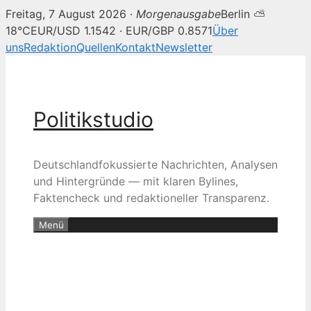
Freitag, 7 August 2026 ·
Morgenausgabe
Berlin ⛅
18°C
EUR/USD 1.1542 · EUR/GBP 0.8571
Über
uns
Redaktion
Quellen
Kontakt
Newsletter
Zum
Inhalt
springen
Politikstudio
Deutschlandfokussierte Nachrichten, Analysen
und Hintergründe — mit klaren Bylines,
Faktencheck und redaktioneller Transparenz.
Menü