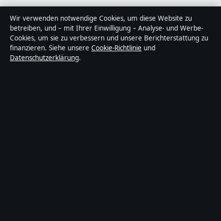
Über Politikstudio in Kürze
Wir verwenden notwendige Cookies, um diese Website zu
betreiben, und – mit Ihrer Einwilligung – Analyse- und Werbe-
Politikstudio ist ein unabhängiger digitaler
Cookies, um sie zu verbessern und unsere Berichterstattung zu
Nachrichtenanbieter mit Fokus auf Politik, Wirtschaft,
finanzieren. Siehe unsere
Cookie-Richtlinie
und
Datenschutzerklärung
.
Technik und Gesellschaft in Deutschland. Jeder Artikel
trägt eine Byline, wird von einem Redakteur geprüft und
vor der Veröffentlichung faktengecheckt.
Die Inhalte dienen ausschließlich der allgemeinen
Information. Allgemeine Anfragen:
info@politikstudio.de
.
Berichtigungen:
corrections@politikstudio.de
.
Herausgeber:
Politikstudi Media Ltd., Valletta ·
Verantwortlicher Herausgeber:
Oliver Keller,
Chefredakteur · Malta Business Registry C 92009
© 2026 Politikstudio · Politikstudi Media Ltd. ·