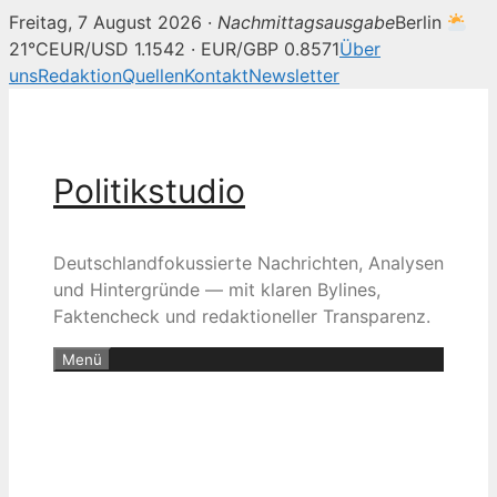
Freitag, 7 August 2026 ·
Nachmittagsausgabe
Berlin
21°C
EUR/USD 1.1542 · EUR/GBP 0.8571
Über
uns
Redaktion
Quellen
Kontakt
Newsletter
Zum
Inhalt
springen
Politikstudio
Deutschlandfokussierte Nachrichten, Analysen
und Hintergründe — mit klaren Bylines,
Faktencheck und redaktioneller Transparenz.
Menü