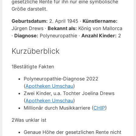
gesetzliche Rente für ihn nur eine symbolische
Größe darstellt.
Geburtsdatum:
2. April 1945 ·
Künstlername:
Jürgen Drews ·
Bekannt als:
König von Mallorca
·
Diagnose:
Polyneuropathie ·
Anzahl Kinder:
2
Kurzüberblick
1
Bestätigte Fakten
Polyneuropathie-Diagnose 2022
(
Apotheken Umschau
)
Zwei Kinder, u.a. Tochter Joelina Drews
(
Apotheken Umschau
)
Millionär durch Musikkarriere (
CHIP
)
2
Was unklar ist
Genaue Höhe der gesetzlichen Rente nicht