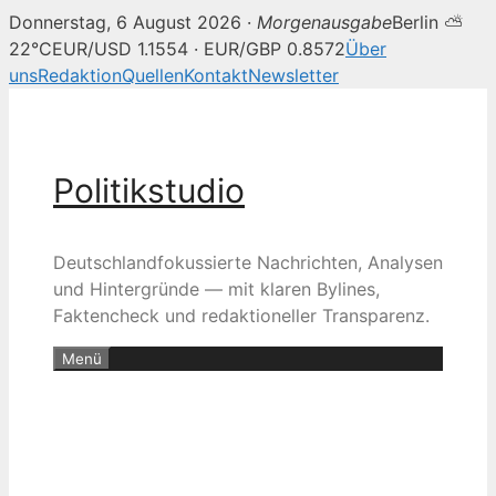
Donnerstag, 6 August 2026 ·
Morgenausgabe
Berlin ⛅
22°C
EUR/USD 1.1554 · EUR/GBP 0.8572
Über
uns
Redaktion
Quellen
Kontakt
Newsletter
Zum
Inhalt
springen
Politikstudio
Deutschlandfokussierte Nachrichten, Analysen
und Hintergründe — mit klaren Bylines,
Faktencheck und redaktioneller Transparenz.
Menü