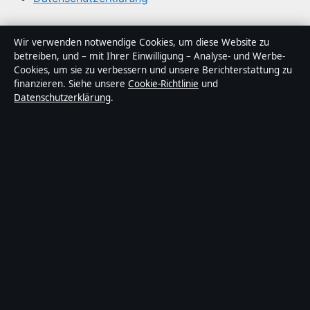
Über Politikstudio in Kürze
Wir verwenden notwendige Cookies, um diese Website zu
betreiben, und – mit Ihrer Einwilligung – Analyse- und Werbe-
Politikstudio ist ein unabhängiger digitaler
Cookies, um sie zu verbessern und unsere Berichterstattung zu
Nachrichtenanbieter mit Fokus auf Politik, Wirtschaft,
finanzieren. Siehe unsere
Cookie-Richtlinie
und
Datenschutzerklärung
.
Technik und Gesellschaft in Deutschland. Jeder Artikel
trägt eine Byline, wird von einem Redakteur geprüft und
vor der Veröffentlichung faktengecheckt.
Die Inhalte dienen ausschließlich der allgemeinen
Information. Allgemeine Anfragen:
info@politikstudio.de
.
Berichtigungen:
corrections@politikstudio.de
.
Herausgeber:
Politikstudi Media Ltd., Valletta ·
Verantwortlicher Herausgeber:
Oliver Keller,
Chefredakteur · Malta Business Registry C 92009