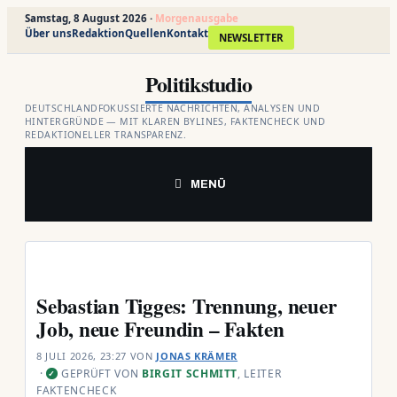
Samstag, 8 August 2026 ·
Morgenausgabe
Über uns
Redaktion
Quellen
Kontakt
NEWSLETTER
Zum
Politikstudio
Inhalt
springen
DEUTSCHLANDFOKUSSIERTE NACHRICHTEN, ANALYSEN UND
HINTERGRÜNDE — MIT KLAREN BYLINES, FAKTENCHECK UND
REDAKTIONELLER TRANSPARENZ.
MENÜ
Sebastian Tigges: Trennung, neuer
Job, neue Freundin – Fakten
8 JULI 2026, 23:27
VON
JONAS KRÄMER
·
GEPRÜFT VON
BIRGIT SCHMITT
, LEITER
✓
FAKTENCHECK