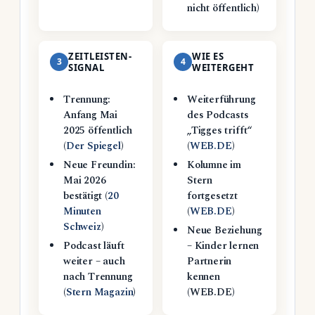
nicht öffentlich)
ZEITLEISTEN-
WIE ES
3
4
SIGNAL
WEITERGEHT
Trennung:
Weiterführung
Anfang Mai
des Podcasts
2025 öffentlich
„Tigges trifft“
(
Der Spiegel
)
(
WEB.DE
)
Neue Freundin:
Kolumne im
Mai 2026
Stern
bestätigt (
20
fortgesetzt
Minuten
(
WEB.DE
)
Schweiz
)
Neue Beziehung
Podcast läuft
– Kinder lernen
weiter – auch
Partnerin
nach Trennung
kennen
(
Stern Magazin
)
(WEB.DE)