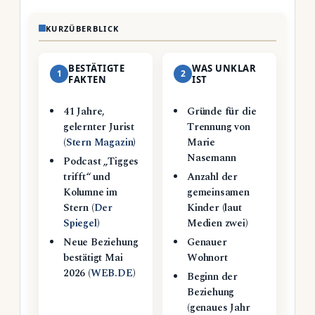
KURZÜBERBLICK
BESTÄTIGTE
WAS UNKLAR
1
2
FAKTEN
IST
41 Jahre,
Gründe für die
gelernter Jurist
Trennung von
(
Stern Magazin
)
Marie
Nasemann
Podcast „Tigges
trifft“ und
Anzahl der
Kolumne im
gemeinsamen
Stern (
Der
Kinder (laut
Spiegel
)
Medien zwei)
Neue Beziehung
Genauer
bestätigt Mai
Wohnort
2026 (
WEB.DE
)
Beginn der
Beziehung
(genaues Jahr