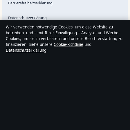
Barrierefreiheitserklärung
Datenschutzerklärung
Wir verwenden notwendige Cookies, um diese Website zu
betreiben, und – mit Ihrer Einwilligung – Analyse- und Werbe-
Cookies, um sie zu verbessern und unsere Berichterstattung zu
Über Politikstudio in Kürze
finanzieren. Siehe unsere
Cookie-Richtlinie
und
Politikstudio ist ein unabhängiger digitaler Nachrichtenanbieter
Datenschutzerklärung
.
mit Fokus auf Politik, Wirtschaft, Technik und Gesellschaft in
Deutschland. Jeder Artikel trägt eine Byline, wird von einem
Redakteur geprüft und vor der Veröffentlichung faktengecheckt.
Die Inhalte dienen ausschließlich der allgemeinen
Information. Allgemeine Anfragen:
info@politikstudio.de
. Berichtigungen:
corrections@politikstudio.de
.