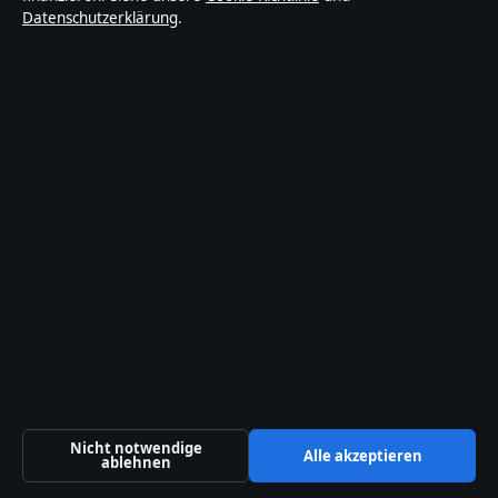
Datenschutzerklärung
.
Karin Thaler
August 1, 2026
Fritzi Haberlandt: Biografie, Filme und
Privatleben
August 1, 2026
Lokal
Politik
Reportage
Sport
Technik
Nicht notwendige
Alle akzeptieren
ablehnen
Welt