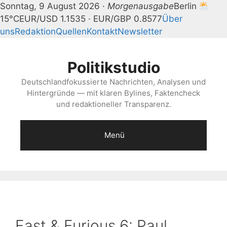
Sonntag, 9 August 2026 ·
Morgenausgabe
Berlin
15°C
EUR/USD 1.1535 · EUR/GBP 0.8577
Über
uns
Redaktion
Quellen
Kontakt
Newsletter
Zum
Inhalt
Politikstudio
springen
Deutschlandfokussierte Nachrichten, Analysen und
Hintergründe — mit klaren Bylines, Faktencheck
und redaktioneller Transparenz.
Menü
Fast & Furious 6: Paul