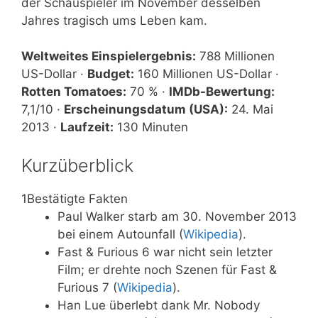
der Schauspieler im November desselben
Jahres tragisch ums Leben kam.
Weltweites Einspielergebnis:
788 Millionen
US-Dollar ·
Budget:
160 Millionen US-Dollar ·
Rotten Tomatoes:
70 % ·
IMDb-Bewertung:
7,1/10 ·
Erscheinungsdatum (USA):
24. Mai
2013 ·
Laufzeit:
130 Minuten
Kurzüberblick
1
Bestätigte Fakten
Paul Walker starb am 30. November 2013
bei einem Autounfall (
Wikipedia
).
Fast & Furious 6 war nicht sein letzter
Film; er drehte noch Szenen für Fast &
Furious 7 (
Wikipedia
).
Han Lue überlebt dank Mr. Nobody