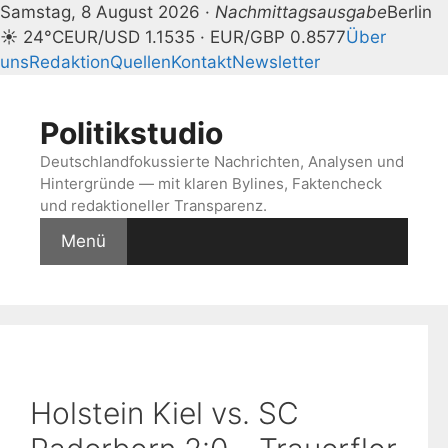
Samstag, 8 August 2026 ·
Nachmittagsausgabe
Berlin
☀ 24°C
EUR/USD 1.1535 · EUR/GBP 0.8577
Über
uns
Redaktion
Quellen
Kontakt
Newsletter
Zum
Inhalt
Politikstudio
springen
Deutschlandfokussierte Nachrichten, Analysen und
Hintergründe — mit klaren Bylines, Faktencheck
und redaktioneller Transparenz.
Menü
Holstein Kiel vs. SC