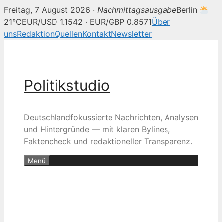
Freitag, 7 August 2026 ·
Nachmittagsausgabe
Berlin
21°C
EUR/USD 1.1542 · EUR/GBP 0.8571
Über
uns
Redaktion
Quellen
Kontakt
Newsletter
Zum
Inhalt
springen
Politikstudio
Deutschlandfokussierte Nachrichten, Analysen
und Hintergründe — mit klaren Bylines,
Faktencheck und redaktioneller Transparenz.
Menü