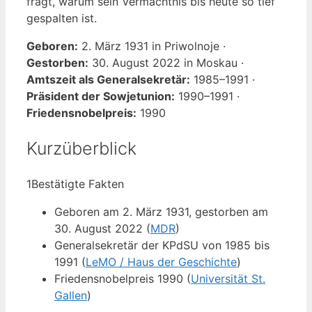
fragt, warum sein Vermächtnis bis heute so tief
gespalten ist.
Geboren:
2. März 1931 in Priwolnoje ·
Gestorben:
30. August 2022 in Moskau ·
Amtszeit als Generalsekretär:
1985–1991 ·
Präsident der Sowjetunion:
1990–1991 ·
Friedensnobelpreis:
1990
Kurzüberblick
1
Bestätigte Fakten
Geboren am 2. März 1931, gestorben am
30. August 2022 (
MDR
)
Generalsekretär der KPdSU von 1985 bis
1991 (
LeMO / Haus der Geschichte
)
Friedensnobelpreis 1990 (
Universität St.
Gallen
)