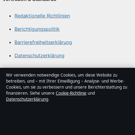
Redaktionelle Richtlinien
Berichtigungspolitik
Barrierefreiheitserklärung
Datenschutzerklärung
Über Politikstudio in Kürze
Wir verwenden notwendige Cookies, um diese Website zu
betreiben, und – mit Ihrer Einwilligung – Analyse- und Werbe-
Politikstudio ist ein unabhängiger digitaler
Cookies, um sie zu verbessern und unsere Berichterstattung zu
Nachrichtenanbieter mit Fokus auf Politik, Wirtschaft,
finanzieren. Siehe unsere
Cookie-Richtlinie
und
Datenschutzerklärung
.
Technik und Gesellschaft in Deutschland. Jeder Artikel
trägt eine Byline, wird von einem Redakteur geprüft und
vor der Veröffentlichung faktengecheckt.
Die Inhalte dienen ausschließlich der allgemeinen