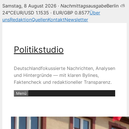
Samstag, 8 August 2026 ·
Nachmittagsausgabe
Berlin ⛅
24°C
EUR/USD 1.1535 · EUR/GBP 0.8577
Über
uns
Redaktion
Quellen
Kontakt
Newsletter
Zum
Inhalt
springen
Politikstudio
Deutschlandfokussierte Nachrichten, Analysen
und Hintergründe — mit klaren Bylines,
Faktencheck und redaktioneller Transparenz.
Menü