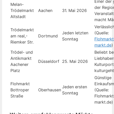
Einer der 
Melan-
der Region
Trödelmarkt
Aachen
31. Mai 2026
Veranstal
Altstadt
macht Mär
Verlässlic
Trödelmarkt
Jeden letzten
(Quelle:
am real,-
Dortmund
Sonntag
Flohmarkt
Riemker Str.
markt.de
)
Trödel- und
Beliebt be
Antikmarkt
Liebhabern
Düsseldorf
25. Mai 2026
Aachener
Kulturport
Platz
kulturgeht
Günstige
Flohmarkt
Einkaufsm
Jeden ersten
Bottroper
Oberhausen
(Quelle:
Sonntag
Straße
Flohmarkt
markt.de)