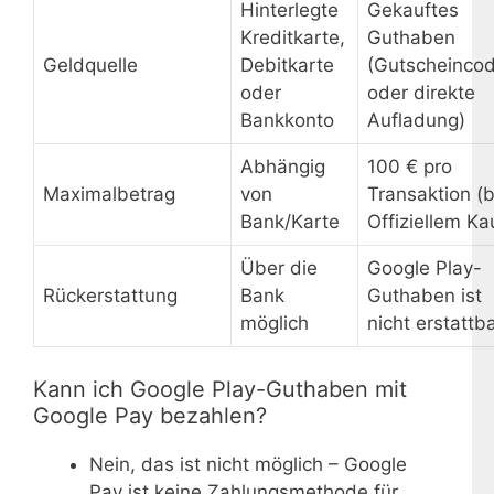
Hinterlegte
Gekauftes
Kreditkarte,
Guthaben
Geldquelle
Debitkarte
(Gutscheinco
oder
oder direkte
Bankkonto
Aufladung)
Abhängig
100 € pro
Maximalbetrag
von
Transaktion (b
Bank/Karte
Offiziellem Ka
Über die
Google Play-
Rückerstattung
Bank
Guthaben ist
möglich
nicht erstattb
Kann ich Google Play-Guthaben mit
Google Pay bezahlen?
Nein, das ist nicht möglich – Google
Pay ist keine Zahlungsmethode für