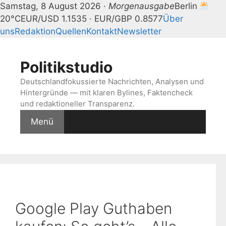
Samstag, 8 August 2026 ·
Morgenausgabe
Berlin
20°C
EUR/USD 1.1535 · EUR/GBP 0.8577
Über
uns
Redaktion
Quellen
Kontakt
Newsletter
Zum
Inhalt
Politikstudio
springen
Deutschlandfokussierte Nachrichten, Analysen und
Hintergründe — mit klaren Bylines, Faktencheck
und redaktioneller Transparenz.
Menü
Google Play Guthaben