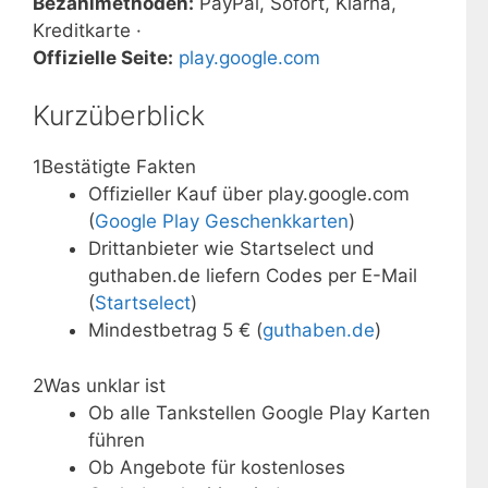
Bezahlmethoden:
PayPal, Sofort, Klarna,
Kreditkarte ·
Offizielle Seite:
play.google.com
Kurzüberblick
1
Bestätigte Fakten
Offizieller Kauf über play.google.com
(
Google Play Geschenkkarten
)
Drittanbieter wie Startselect und
guthaben.de liefern Codes per E-Mail
(
Startselect
)
Mindestbetrag 5 € (
guthaben.de
)
2
Was unklar ist
Ob alle Tankstellen Google Play Karten
führen
Ob Angebote für kostenloses