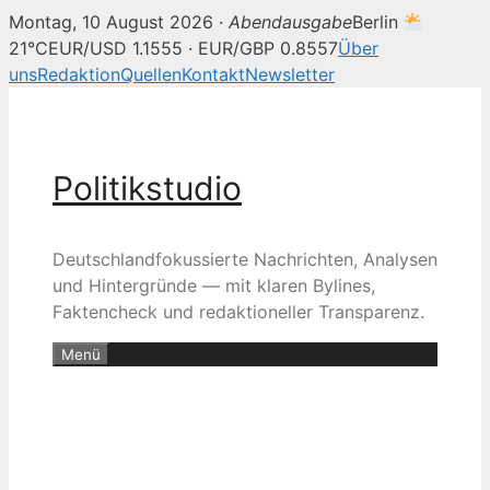
Montag, 10 August 2026 ·
Abendausgabe
Berlin
21°C
EUR/USD 1.1555 · EUR/GBP 0.8557
Über
uns
Redaktion
Quellen
Kontakt
Newsletter
Zum
Inhalt
springen
Politikstudio
Deutschlandfokussierte Nachrichten, Analysen
und Hintergründe — mit klaren Bylines,
Faktencheck und redaktioneller Transparenz.
Menü