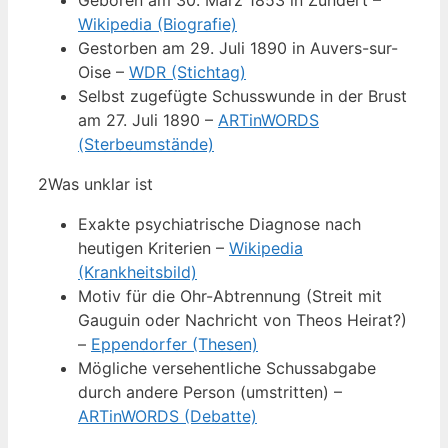
Geboren am 30. März 1853 in Zundert –
Wikipedia (Biografie)
Gestorben am 29. Juli 1890 in Auvers-sur-
Oise –
WDR (Stichtag)
Selbst zugefügte Schusswunde in der Brust
am 27. Juli 1890 –
ARTinWORDS
(Sterbeumstände)
2
Was unklar ist
Exakte psychiatrische Diagnose nach
heutigen Kriterien –
Wikipedia
(Krankheitsbild)
Motiv für die Ohr-Abtrennung (Streit mit
Gauguin oder Nachricht von Theos Heirat?)
–
Eppendorfer (Thesen)
Mögliche versehentliche Schussabgabe
durch andere Person (umstritten) –
ARTinWORDS (Debatte)