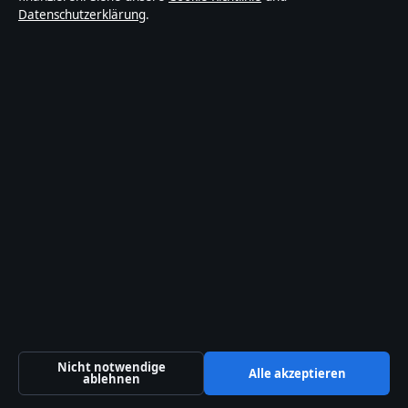
Datenschutzerklärung
.
Kontakt
Allgemein:
info@politikstudio.de
Kontaktseite
Tipp senden
Über uns
Über uns
Redaktion
Unsere Geschichte
Nicht notwendige
Alle akzeptieren
ablehnen
Quellen & Standards