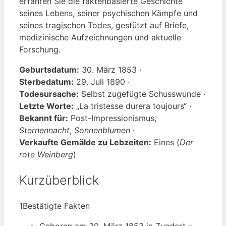
erfahren Sie die faktenbasierte Geschichte
seines Lebens, seiner psychischen Kämpfe und
seines tragischen Todes, gestützt auf Briefe,
medizinische Aufzeichnungen und aktuelle
Forschung.
Geburtsdatum:
30. März 1853 ·
Sterbedatum:
29. Juli 1890 ·
Todesursache:
Selbst zugefügte Schusswunde ·
Letzte Worte:
„La tristesse durera toujours“ ·
Bekannt für:
Post-Impressionismus,
Sternennacht
,
Sonnenblumen
·
Verkaufte Gemälde zu Lebzeiten:
Eines (
Der
rote Weinberg
)
Kurzüberblick
1
Bestätigte Fakten