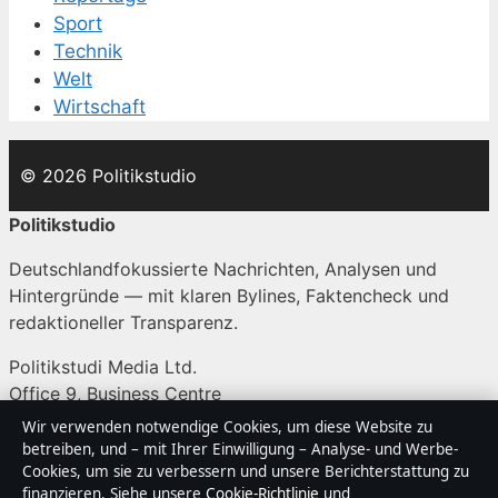
Sport
Technik
Welt
Wirtschaft
© 2026 Politikstudio
Politikstudio
Deutschlandfokussierte Nachrichten, Analysen und
Hintergründe — mit klaren Bylines, Faktencheck und
redaktioneller Transparenz.
Politikstudi Media Ltd.
Office 9, Business Centre
Valletta, 0000
Wir verwenden notwendige Cookies, um diese Website zu
+356 2138 9009
betreiben, und – mit Ihrer Einwilligung – Analyse- und Werbe-
Cookies, um sie zu verbessern und unsere Berichterstattung zu
Malta Business Registry: C 92009
finanzieren. Siehe unsere
Cookie-Richtlinie
und