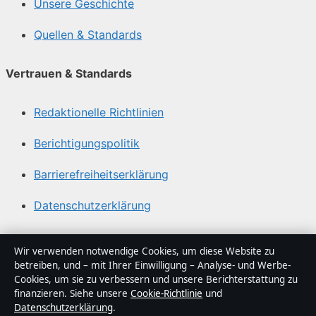
Unsere Geschichte
Quellen & Standards
Vertrauen & Standards
Redaktionelle Richtlinien
Berichtigungspolitik
Barrierefreiheitserklärung
Datenschutzerklärung
Über Politikstudio in Kürze
Wir verwenden notwendige Cookies, um diese Website zu
betreiben, und – mit Ihrer Einwilligung – Analyse- und Werbe-
Politikstudio ist ein unabhängiger digitaler
Cookies, um sie zu verbessern und unsere Berichterstattung zu
Nachrichtenanbieter mit Fokus auf Politik, Wirtschaft,
finanzieren. Siehe unsere
Cookie-Richtlinie
und
Datenschutzerklärung
.
Technik und Gesellschaft in Deutschland. Jeder Artikel