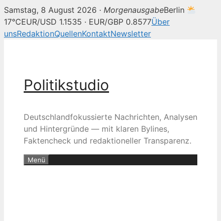
Samstag, 8 August 2026 ·
Morgenausgabe
Berlin
17°C
EUR/USD 1.1535 · EUR/GBP 0.8577
Über
uns
Redaktion
Quellen
Kontakt
Newsletter
Zum
Inhalt
springen
Politikstudio
Deutschlandfokussierte Nachrichten, Analysen
und Hintergründe — mit klaren Bylines,
Faktencheck und redaktioneller Transparenz.
Menü