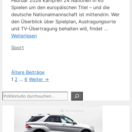
Februar 2026 kämpfen 24 Nationen in 65
Spielen um den europäischen Titel – und die
deutsche Nationalmannschaft ist mittendrin. Wer
den Überblick über Spielplan, Austragungsorte
und TV-Übertragung behalten will, findet …
Weiterlesen
Kategorien
Sport
Ältere Beiträge
Seite
Seite
Seite
1
2
…
6
Weiter
→
Suchen