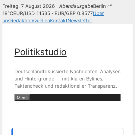
Freitag, 7 August 2026 ·
Abendausgabe
Berlin ⛅
18°C
EUR/USD 1.1535 · EUR/GBP 0.8577
Über
uns
Redaktion
Quellen
Kontakt
Newsletter
Zum
Inhalt
springen
Politikstudio
Deutschlandfokussierte Nachrichten, Analysen
und Hintergründe — mit klaren Bylines,
Faktencheck und redaktioneller Transparenz.
Menü