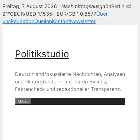
Freitag, 7 August 2026 ·
Nachmittagsausgabe
Berlin ⛅
21°C
EUR/USD 1.1535 · EUR/GBP 0.8577
Über
uns
Redaktion
Quellen
Kontakt
Newsletter
Zum
Inhalt
springen
Politikstudio
Deutschlandfokussierte Nachrichten, Analysen
und Hintergründe — mit klaren Bylines,
Faktencheck und redaktioneller Transparenz.
Menü