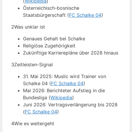
(
Wikipedia
)
Österreichisch-bosnische
Staatsbürgerschaft (
FC Schalke 04
)
2
Was unklar ist
Genaues Gehalt bei Schalke
Religiöse Zugehörigkeit
Zukünftige Karrierepläne über 2028 hinaus
3
Zeitleisten-Signal
31. Mai 2025: Muslic wird Trainer von
Schalke 04 (
FC Schalke 04
)
Mai 2026: Berichteter Aufstieg in die
Bundesliga (
Wikipedia
)
Juni 2026: Vertragsverlängerung bis 2028
(
FC Schalke 04
)
4
Wie es weitergeht