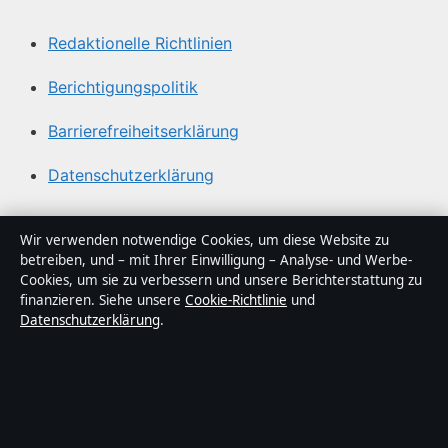
Redaktionelle Richtlinien
Berichtigungspolitik
Barrierefreiheitserklärung
Datenschutzerklärung
Über Politikstudio in Kürze
Wir verwenden notwendige Cookies, um diese Website zu
betreiben, und – mit Ihrer Einwilligung – Analyse- und Werbe-
Politikstudio ist ein unabhängiger digitaler
Cookies, um sie zu verbessern und unsere Berichterstattung zu
Nachrichtenanbieter mit Fokus auf Politik, Wirtschaft,
finanzieren. Siehe unsere
Cookie-Richtlinie
und
Datenschutzerklärung
.
Technik und Gesellschaft in Deutschland. Jeder Artikel
trägt eine Byline, wird von einem Redakteur geprüft und
vor der Veröffentlichung faktengecheckt.
Die Inhalte dienen ausschließlich der allgemeinen
Information. Allgemeine Anfragen:
info@politikstudio.de
.