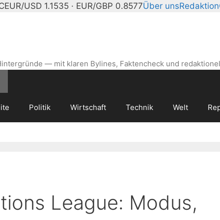
°C
EUR/USD 1.1535 · EUR/GBP 0.8577
Über uns
Redaktion
intergründe — mit klaren Bylines, Faktencheck und redaktionel
ite
Politik
Wirtschaft
Technik
Welt
Rep
tions League: Modus,