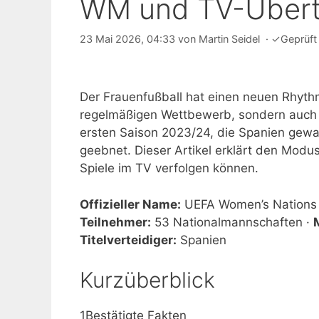
WM und TV-Übert
23 Mai 2026, 04:33
von
Martin Seidel
·
✓
Geprüft
Der Frauenfußball hat einen neuen Rhyth
regelmäßigen Wettbewerb, sondern auch kl
ersten Saison 2023/24, die Spanien gewa
geebnet. Dieser Artikel erklärt den Modu
Spiele im TV verfolgen können.
Offizieller Name:
UEFA Women’s Nations
Teilnehmer:
53 Nationalmannschaften ·
Titelverteidiger:
Spanien
Kurzüberblick
1
Bestätigte Fakten