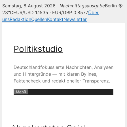
Samstag, 8 August 2026 ·
Nachmittagsausgabe
Berlin ☀
23°C
EUR/USD 1.1535 · EUR/GBP 0.8577
Über
uns
Redaktion
Quellen
Kontakt
Newsletter
Zum
Inhalt
springen
Politikstudio
Deutschlandfokussierte Nachrichten, Analysen
und Hintergründe — mit klaren Bylines,
Faktencheck und redaktioneller Transparenz.
Menü