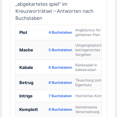
„abgekartetes spiel“ im
Kreuzworträtsel – Antworten nach
Buchstaben
Anglizismus für
Plot
4 Buchstaben
geheimen Plan
Umgangssprachlich:
Mache
5 Buchstaben
betrügerisches
Vorgehen
Ränkespiel in
Kabale
6 Buchstaben
Adelskreisen
Täuschung zum
Betrug
6 Buchstaben
Eigennutz
Intrige
7 Buchstaben
Heimliches Komplott
Gemeinsame
Komplott
8 Buchstaben
Verschwörung