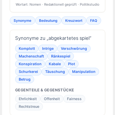
Wortart: Nomen · Redaktionell geprüft · Politikstudio
Synonyme
Bedeutung
Kreuzwort
FAQ
Synonyme zu „abgekartetes spiel“
Komplott
Intrige
Verschwörung
Machenschaft
Ränkespiel
Konspiration
Kabale
Plot
Schurkerei
Täuschung
Manipulation
Betrug
GEGENTEILE & GEGENSTÜCKE
Ehrlichkeit
Offenheit
Fairness
Rechtstreue