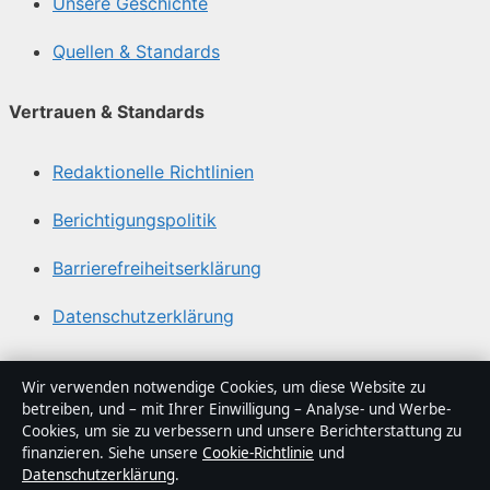
Unsere Geschichte
Quellen & Standards
Vertrauen & Standards
Redaktionelle Richtlinien
Berichtigungspolitik
Barrierefreiheitserklärung
Datenschutzerklärung
Über Politikstudio in Kürze
Wir verwenden notwendige Cookies, um diese Website zu
betreiben, und – mit Ihrer Einwilligung – Analyse- und Werbe-
Politikstudio ist ein unabhängiger digitaler
Cookies, um sie zu verbessern und unsere Berichterstattung zu
Nachrichtenanbieter mit Fokus auf Politik, Wirtschaft,
finanzieren. Siehe unsere
Cookie-Richtlinie
und
Datenschutzerklärung
.
Technik und Gesellschaft in Deutschland. Jeder Artikel