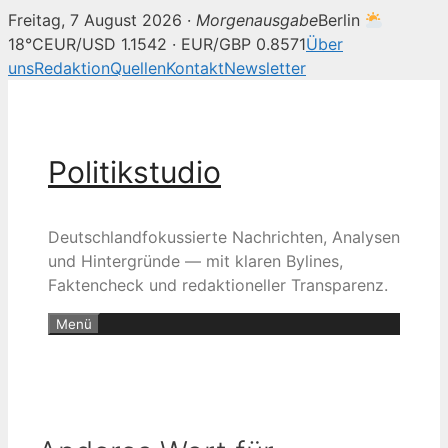
Freitag, 7 August 2026 ·
Morgenausgabe
Berlin
18°C
EUR/USD 1.1542 · EUR/GBP 0.8571
Über
uns
Redaktion
Quellen
Kontakt
Newsletter
Zum
Inhalt
springen
Politikstudio
Deutschlandfokussierte Nachrichten, Analysen
und Hintergründe — mit klaren Bylines,
Faktencheck und redaktioneller Transparenz.
Menü