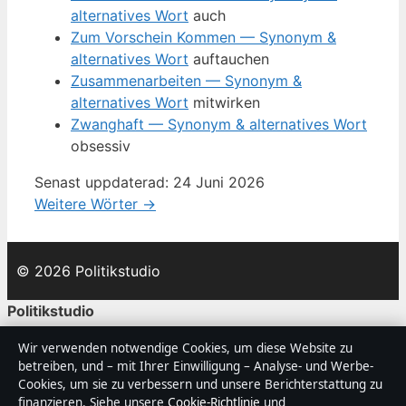
alternatives Wort
auch
Zum Vorschein Kommen — Synonym &
alternatives Wort
auftauchen
Zusammenarbeiten — Synonym &
alternatives Wort
mitwirken
Zwanghaft — Synonym & alternatives Wort
obsessiv
Senast uppdaterad: 24 Juni 2026
Weitere Wörter →
© 2026 Politikstudio
Politikstudio
Deutschlandfokussierte Nachrichten, Analysen und
Wir verwenden notwendige Cookies, um diese Website zu
betreiben, und – mit Ihrer Einwilligung – Analyse- und Werbe-
Hintergründe — mit klaren Bylines, Faktencheck und
Cookies, um sie zu verbessern und unsere Berichterstattung zu
redaktioneller Transparenz.
finanzieren. Siehe unsere
Cookie-Richtlinie
und