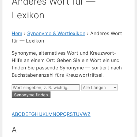
Anderes Wort für —
Lexikon
Hem
›
Synonyme & Wortlexikon
› Anderes Wort
für — Lexikon
Synonyme, alternatives Wort und Kreuzwort-
Hilfe an einem Ort: Geben Sie ein Wort ein und
finden Sie passende Synonyme — sortiert nach
Buchstabenanzahl fürs Kreuzworträtsel.
Synonyme finden
A
B
C
D
E
F
G
H
I
J
K
L
M
N
O
P
Q
R
S
T
U
V
W
Z
A