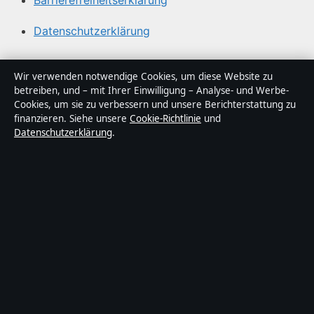
Barrierefreiheitserklärung
Datenschutzerklärung
Über Politikstudio in Kürze
Wir verwenden notwendige Cookies, um diese Website zu
betreiben, und – mit Ihrer Einwilligung – Analyse- und Werbe-
Politikstudio ist ein unabhängiger digitaler
Cookies, um sie zu verbessern und unsere Berichterstattung zu
Nachrichtenanbieter mit Fokus auf Politik, Wirtschaft,
finanzieren. Siehe unsere
Cookie-Richtlinie
und
Datenschutzerklärung
.
Technik und Gesellschaft in Deutschland. Jeder Artikel
trägt eine Byline, wird von einem Redakteur geprüft und
vor der Veröffentlichung faktengecheckt.
Die Inhalte dienen ausschließlich der allgemeinen
Information. Allgemeine Anfragen:
info@politikstudio.de
.
Berichtigungen:
corrections@politikstudio.de
.
Herausgeber:
Politikstudi Media Ltd., Valletta ·
Verantwortlicher Herausgeber:
Oliver Keller,