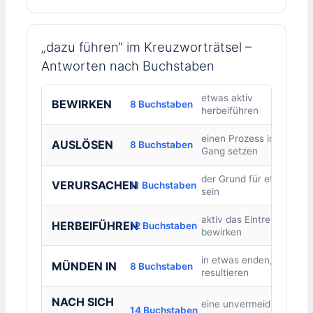
„dazu führen“ im Kreuzworträtsel –
Antworten nach Buchstaben
etwas aktiv
BEWIRKEN
8 Buchstaben
herbeiführen
einen Prozess in
AUSLÖSEN
8 Buchstaben
Gang setzen
der Grund für etwas
VERURSACHEN
11 Buchstaben
sein
aktiv das Eintreten
HERBEIFÜHREN
12 Buchstaben
bewirken
in etwas enden,
MÜNDEN IN
8 Buchstaben
resultieren
NACH SICH
eine unvermeidliche
14 Buchstaben