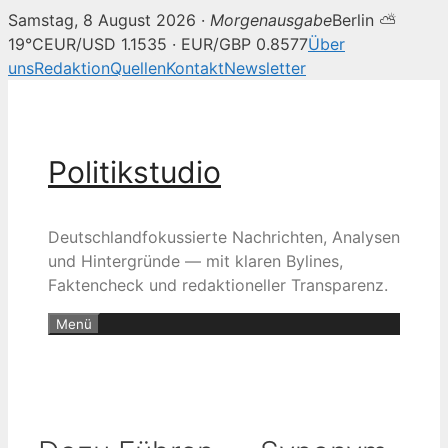
Samstag, 8 August 2026 ·
Morgenausgabe
Berlin ⛅
19°C
EUR/USD 1.1535 · EUR/GBP 0.8577
Über
uns
Redaktion
Quellen
Kontakt
Newsletter
Zum
Inhalt
springen
Politikstudio
Deutschlandfokussierte Nachrichten, Analysen
und Hintergründe — mit klaren Bylines,
Faktencheck und redaktioneller Transparenz.
Menü