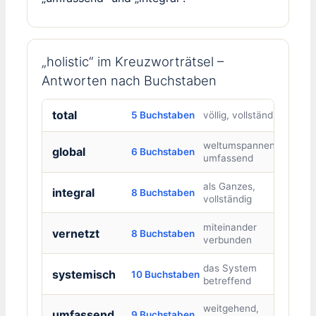
„holistic“ im Kreuzworträtsel –
Antworten nach Buchstaben
total
5 Buchstaben
völlig, vollständig
weltumspannend,
global
6 Buchstaben
umfassend
als Ganzes,
integral
8 Buchstaben
vollständig
miteinander
vernetzt
8 Buchstaben
verbunden
das System
systemisch
10 Buchstaben
betreffend
weitgehend,
umfassend
9 Buchstaben