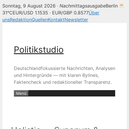
Sonntag, 9 August 2026 ·
Nachmittagsausgabe
Berlin
31°C
EUR/USD 1.1535 · EUR/GBP 0.8577
Über
uns
Redaktion
Quellen
Kontakt
Newsletter
Zum
Inhalt
springen
Politikstudio
Deutschlandfokussierte Nachrichten, Analysen
und Hintergründe — mit klaren Bylines,
Faktencheck und redaktioneller Transparenz.
Menü