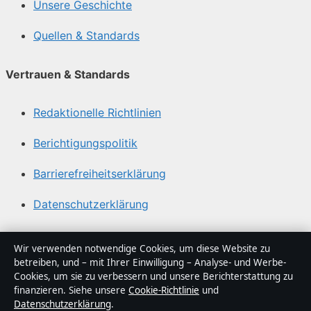
Unsere Geschichte
Quellen & Standards
Vertrauen & Standards
Redaktionelle Richtlinien
Berichtigungspolitik
Barrierefreiheitserklärung
Datenschutzerklärung
Über Politikstudio in Kürze
Wir verwenden notwendige Cookies, um diese Website zu
betreiben, und – mit Ihrer Einwilligung – Analyse- und Werbe-
Politikstudio ist ein unabhängiger digitaler
Cookies, um sie zu verbessern und unsere Berichterstattung zu
Nachrichtenanbieter mit Fokus auf Politik, Wirtschaft,
finanzieren. Siehe unsere
Cookie-Richtlinie
und
Datenschutzerklärung
.
Technik und Gesellschaft in Deutschland. Jeder Artikel