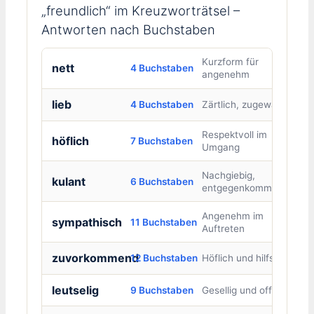
„freundlich“ im Kreuzworträtsel –
Antworten nach Buchstaben
Kurzform für
nett
4 Buchstaben
angenehm
lieb
4 Buchstaben
Zärtlich, zugewandt
Respektvoll im
höflich
7 Buchstaben
Umgang
Nachgiebig,
kulant
6 Buchstaben
entgegenkommend
Angenehm im
sympathisch
11 Buchstaben
Auftreten
zuvorkommend
12 Buchstaben
Höflich und hilfsbereit
leutselig
9 Buchstaben
Gesellig und offen