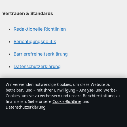
Vertrauen & Standards
Redaktionelle Richtlinien
Berichtigungspolitik
Barrierefreiheitserklärung
Datenschutzerklärung
Über Politikstudio in Kürze
Wir verwenden notwendige Cookies, um diese Website zu
betreiben, und – mit Ihrer Einwilligung – Analyse- und Werbe-
Politikstudio ist ein unabhängiger digitaler
Cookies, um sie zu verbessern und unsere Berichterstattung zu
Nachrichtenanbieter mit Fokus auf Politik, Wirtschaft,
finanzieren. Siehe unsere
Cookie-Richtlinie
und
Datenschutzerklärung
.
Technik und Gesellschaft in Deutschland. Jeder Artikel
trägt eine Byline, wird von einem Redakteur geprüft und
vor der Veröffentlichung faktengecheckt.