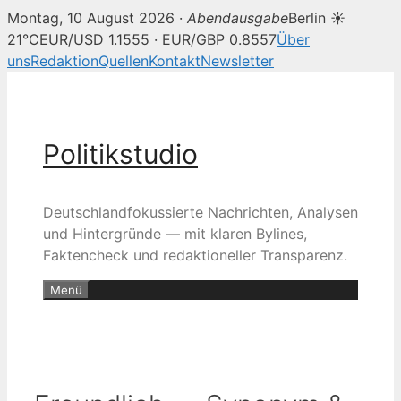
Montag, 10 August 2026 ·
Abendausgabe
Berlin ☀
21°C
EUR/USD 1.1555 · EUR/GBP 0.8557
Über
uns
Redaktion
Quellen
Kontakt
Newsletter
Zum
Inhalt
springen
Politikstudio
Deutschlandfokussierte Nachrichten, Analysen
und Hintergründe — mit klaren Bylines,
Faktencheck und redaktioneller Transparenz.
Menü