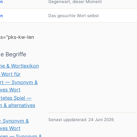
en
Gegenwart, dieser Moment
en
Das gesuchte Wort selbst
ss="pks-kw-len
e Begriffe
e & Wortlexikon
 Wort für
rt — Synonym &
ives Wort
tetes Spiel —
 & alternatives
Senast uppdaterad: 24 Juni 2026
— Synonym &
ives Wort
eren — Synonym &