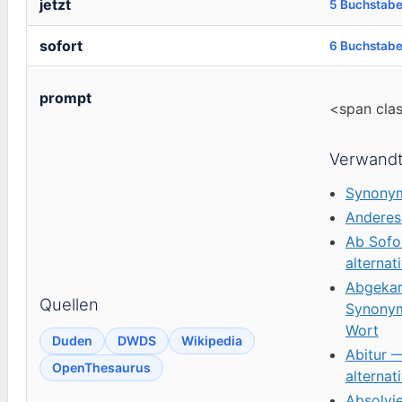
jetzt
5 Buchstab
sofort
6 Buchstab
prompt
<span cla
Verwandt
Synonym
Anderes
Ab Sofo
alternat
Abgekar
Quellen
Synonym
Wort
Duden
DWDS
Wikipedia
Abitur 
OpenThesaurus
alternat
Absolvi