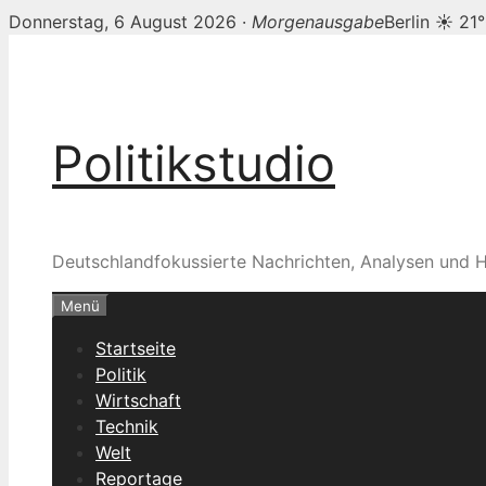
Donnerstag, 6 August 2026 ·
Morgenausgabe
Berlin ☀ 21
Zum
Inhalt
springen
Politikstudio
Deutschlandfokussierte Nachrichten, Analysen und H
Menü
Startseite
Politik
Wirtschaft
Technik
Welt
Reportage