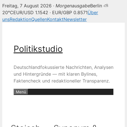
Freitag, 7 August 2026 ·
Morgenausgabe
Berlin ⛅
20°C
EUR/USD 1.1542 · EUR/GBP 0.8571
Über
uns
Redaktion
Quellen
Kontakt
Newsletter
Zum
Inhalt
springen
Politikstudio
Deutschlandfokussierte Nachrichten, Analysen
und Hintergründe — mit klaren Bylines,
Faktencheck und redaktioneller Transparenz.
Menü