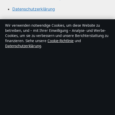
Datenschutzerklärung
Über Politikstudio in Kürze
Wir verwenden notwendige Cookies, um diese Website zu
betreiben, und – mit Ihrer Einwilligung – Analyse- und Werbe-
Politikstudio ist ein unabhängiger digitaler
Cookies, um sie zu verbessern und unsere Berichterstattung zu
Nachrichtenanbieter mit Fokus auf Politik, Wirtschaft,
finanzieren. Siehe unsere
Cookie-Richtlinie
und
Datenschutzerklärung
.
Technik und Gesellschaft in Deutschland. Jeder Artikel
trägt eine Byline, wird von einem Redakteur geprüft und
vor der Veröffentlichung faktengecheckt.
Die Inhalte dienen ausschließlich der allgemeinen
Information. Allgemeine Anfragen:
info@politikstudio.de
.
Berichtigungen:
corrections@politikstudio.de
.
Herausgeber:
Politikstudi Media Ltd., Valletta ·
Verantwortlicher Herausgeber:
Oliver Keller,
Chefredakteur · Malta Business Registry C 92009