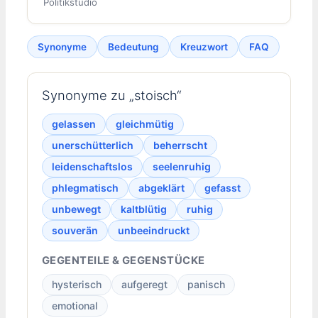
Politikstudio
Synonyme
Bedeutung
Kreuzwort
FAQ
Synonyme zu „stoisch“
gelassen
gleichmütig
unerschütterlich
beherrscht
leidenschaftslos
seelenruhig
phlegmatisch
abgeklärt
gefasst
unbewegt
kaltblütig
ruhig
souverän
unbeeindruckt
GEGENTEILE & GEGENSTÜCKE
hysterisch
aufgeregt
panisch
emotional