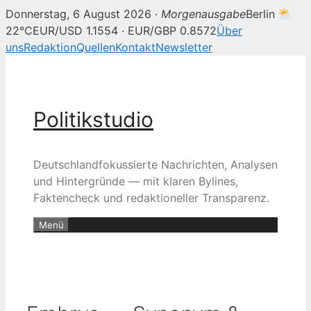
Donnerstag, 6 August 2026 ·
Morgenausgabe
Berlin
22°C
EUR/USD 1.1554 · EUR/GBP 0.8572
Über
uns
Redaktion
Quellen
Kontakt
Newsletter
Zum
Inhalt
springen
Politikstudio
Deutschlandfokussierte Nachrichten, Analysen
und Hintergründe — mit klaren Bylines,
Faktencheck und redaktioneller Transparenz.
Menü