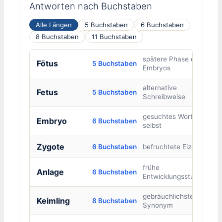
Antworten nach Buchstaben
Alle Längen
5 Buchstaben
6 Buchstaben
8 Buchstaben
11 Buchstaben
spätere Phase des
Fötus
5 Buchstaben
Embryos
alternative
Fetus
5 Buchstaben
Schreibweise
gesuchtes Wort
Embryo
6 Buchstaben
selbst
Zygote
6 Buchstaben
befruchtete Eizelle
frühe
Anlage
6 Buchstaben
Entwicklungsstufe
gebräuchlichstes
Keimling
8 Buchstaben
Synonym