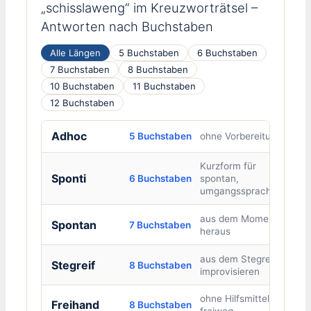
„schisslaweng“ im Kreuzworträtsel –
Antworten nach Buchstaben
Alle Längen
5 Buchstaben
6 Buchstaben
7 Buchstaben
8 Buchstaben
10 Buchstaben
11 Buchstaben
12 Buchstaben
Adhoc
5 Buchstaben
ohne Vorbereitung
Kurzform für
Sponti
6 Buchstaben
spontan,
umgangssprachlich
aus dem Moment
Spontan
7 Buchstaben
heraus
aus dem Stegreif
Stegreif
8 Buchstaben
improvisieren
ohne Hilfsmittel,
Freihand
8 Buchstaben