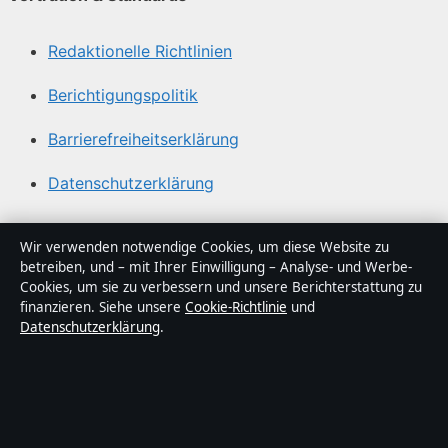
Redaktionelle Richtlinien
Berichtigungspolitik
Barrierefreiheitserklärung
Datenschutzerklärung
Über Politikstudio in Kürze
Wir verwenden notwendige Cookies, um diese Website zu
betreiben, und – mit Ihrer Einwilligung – Analyse- und Werbe-
Politikstudio ist ein unabhängiger digitaler
Cookies, um sie zu verbessern und unsere Berichterstattung zu
Nachrichtenanbieter mit Fokus auf Politik, Wirtschaft,
finanzieren. Siehe unsere
Cookie-Richtlinie
und
Datenschutzerklärung
.
Technik und Gesellschaft in Deutschland. Jeder Artikel
trägt eine Byline, wird von einem Redakteur geprüft und
vor der Veröffentlichung faktengecheckt.
Die Inhalte dienen ausschließlich der allgemeinen