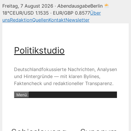
Freitag, 7 August 2026 ·
Abendausgabe
Berlin
18°C
EUR/USD 1.1535 · EUR/GBP 0.8577
Über
uns
Redaktion
Quellen
Kontakt
Newsletter
Zum
Inhalt
springen
Politikstudio
Deutschlandfokussierte Nachrichten, Analysen
und Hintergründe — mit klaren Bylines,
Faktencheck und redaktioneller Transparenz.
Menü