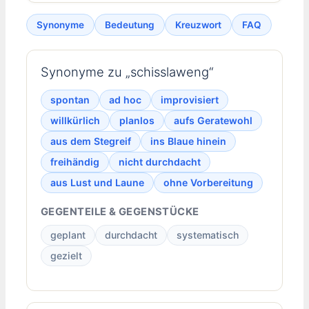
Synonyme
Bedeutung
Kreuzwort
FAQ
Synonyme zu „schisslaweng“
spontan
ad hoc
improvisiert
willkürlich
planlos
aufs Geratewohl
aus dem Stegreif
ins Blaue hinein
freihändig
nicht durchdacht
aus Lust und Laune
ohne Vorbereitung
GEGENTEILE & GEGENSTÜCKE
geplant
durchdacht
systematisch
gezielt