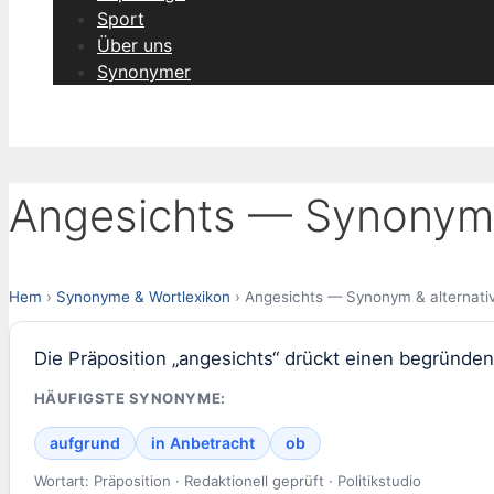
Sport
Über uns
Synonymer
Angesichts — Synonym 
Hem
›
Synonyme & Wortlexikon
› Angesichts — Synonym & alternati
Die Präposition „angesichts“ drückt einen begründen
HÄUFIGSTE SYNONYME:
aufgrund
in Anbetracht
ob
Wortart: Präposition · Redaktionell geprüft · Politikstudio