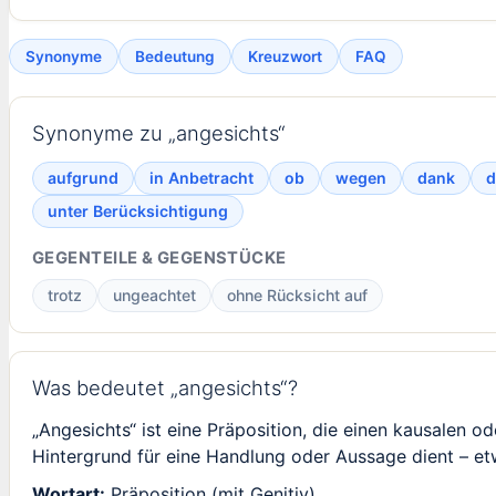
Synonyme
Bedeutung
Kreuzwort
FAQ
Synonyme zu „angesichts“
aufgrund
in Anbetracht
ob
wegen
dank
d
unter Berücksichtigung
GEGENTEILE & GEGENSTÜCKE
trotz
ungeachtet
ohne Rücksicht auf
Was bedeutet „angesichts“?
„Angesichts“ ist eine Präposition, die einen kausalen 
Hintergrund für eine Handlung oder Aussage dient – et
Wortart:
Präposition (mit Genitiv)