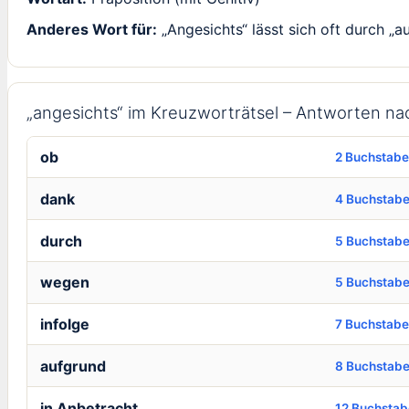
Anderes Wort für:
„Angesichts“ lässt sich oft durch „a
„angesichts“ im Kreuzworträtsel – Antworten n
ob
2 Buchstab
dank
4 Buchstab
durch
5 Buchstab
wegen
5 Buchstab
infolge
7 Buchstab
aufgrund
8 Buchstab
in Anbetracht
12 Buchsta