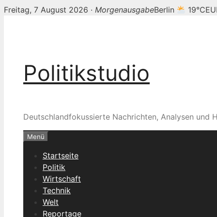
Freitag, 7 August 2026 ·
Morgenausgabe
Berlin
19°C
EU
Zum
Inhalt
springen
Politikstudio
Deutschlandfokussierte Nachrichten, Analysen und H
Menü
Startseite
Politik
Wirtschaft
Technik
Welt
Reportage