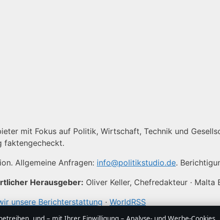
ieter mit Fokus auf Politik, Wirtschaft, Technik und Gesellsc
g faktengecheckt.
tion. Allgemeine Anfragen:
info@politikstudio.de
. Berichtig
tlicher Herausgeber:
Oliver Keller, Chefredakteur · Malta
wir unsere Berichterstattung
·
WorldRSS
treiben, und – mit Ihrer Einwilligung – Analyse- und Werbe-Cookies,