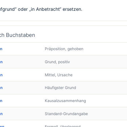
ufgrund“ oder „in Anbetracht“ ersetzen.
ach Buchstaben
en
Präposition, gehoben
en
Grund, positiv
en
Mittel, Ursache
en
Häufigster Grund
en
Kausalzusammenhang
en
Standard-Grundangabe
ben
Formell, überlegend