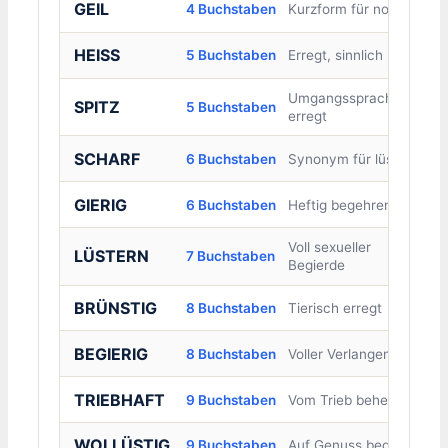
GEIL
4 Buchstaben
Kurzform für notgeil
HEISS
5 Buchstaben
Erregt, sinnlich
Umgangssprachlich:
SPITZ
5 Buchstaben
erregt
SCHARF
6 Buchstaben
Synonym für lüstern
GIERIG
6 Buchstaben
Heftig begehrend
Voll sexueller
LÜSTERN
7 Buchstaben
Begierde
BRÜNSTIG
8 Buchstaben
Tierisch erregt
BEGIERIG
8 Buchstaben
Voller Verlangen
TRIEBHAFT
9 Buchstaben
Vom Trieb beherrscht
WOLLÜSTIG
9 Buchstaben
Auf Genuss bedacht