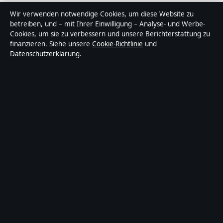
Über Politikstudio in Kürze
Wir verwenden notwendige Cookies, um diese Website zu
betreiben, und – mit Ihrer Einwilligung – Analyse- und Werbe-
Politikstudio ist ein unabhängiger digitaler
Cookies, um sie zu verbessern und unsere Berichterstattung zu
Nachrichtenanbieter mit Fokus auf Politik, Wirtschaft,
finanzieren. Siehe unsere
Cookie-Richtlinie
und
Datenschutzerklärung
.
Technik und Gesellschaft in Deutschland. Jeder Artikel
trägt eine Byline, wird von einem Redakteur geprüft und
vor der Veröffentlichung faktengecheckt.
Die Inhalte dienen ausschließlich der allgemeinen
Information. Allgemeine Anfragen:
info@politikstudio.de
.
Berichtigungen:
corrections@politikstudio.de
.
Herausgeber:
Politikstudi Media Ltd., Valletta ·
Verantwortlicher Herausgeber:
Oliver Keller,
Chefredakteur · Malta Business Registry C 92009
© 2026 Politikstudio · Politikstudi Media Ltd. ·