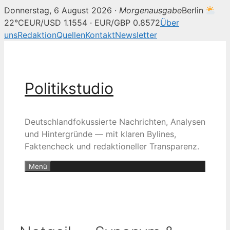
Donnerstag, 6 August 2026 ·
Morgenausgabe
Berlin
22°C
EUR/USD 1.1554 · EUR/GBP 0.8572
Über
uns
Redaktion
Quellen
Kontakt
Newsletter
Zum
Inhalt
springen
Politikstudio
Deutschlandfokussierte Nachrichten, Analysen
und Hintergründe — mit klaren Bylines,
Faktencheck und redaktioneller Transparenz.
Menü