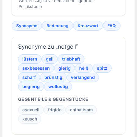
Wortart: Adjektiv · Redaktionell geprüft ·
Politikstudio
Synonyme
Bedeutung
Kreuzwort
FAQ
Synonyme zu „notgeil“
lüstern
geil
triebhaft
sexbesessen
gierig
heiß
spitz
scharf
brünstig
verlangend
begierig
wollüstig
GEGENTEILE & GEGENSTÜCKE
asexuell
frigide
enthaltsam
keusch