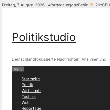
Freitag, 7 August 2026 ·
Morgenausgabe
Berlin
20°C
EU
Zum
Inhalt
springen
Politikstudio
Deutschlandfokussierte Nachrichten, Analysen und H
Menü
Startseite
Politik
Wirtschaft
Technik
Welt
Reportage