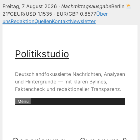
Freitag, 7 August 2026 ·
Nachmittagsausgabe
Berlin
21°C
EUR/USD 1.1535 · EUR/GBP 0.8577
Über
uns
Redaktion
Quellen
Kontakt
Newsletter
Zum
Inhalt
springen
Politikstudio
Deutschlandfokussierte Nachrichten, Analysen
und Hintergründe — mit klaren Bylines,
Faktencheck und redaktioneller Transparenz.
Menü