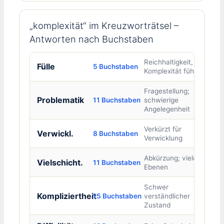
„komplexität“ im Kreuzworträtsel –
Antworten nach Buchstaben
Reichhaltigkeit, die zu
Fülle
5 Buchstaben
Komplexität führt
Fragestellung;
Problematik
11 Buchstaben
schwierige
Angelegenheit
Verkürzt für
Verwickl.
8 Buchstaben
Verwicklung
Abkürzung; viele
Vielschicht.
11 Buchstaben
Ebenen
Schwer
Kompliziertheit
15 Buchstaben
verständlicher
Zustand