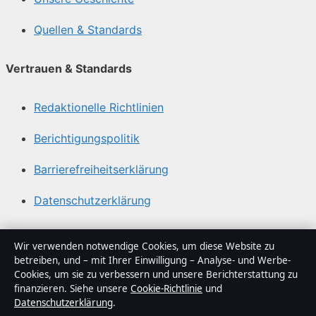
Quellen & Standards
Vertrauen & Standards
Redaktionelle Richtlinien
Berichtigungspolitik
Barrierefreiheitserklärung
Datenschutzerklärung
Über Politikstudio in Kürze
Wir verwenden notwendige Cookies, um diese Website zu
betreiben, und – mit Ihrer Einwilligung – Analyse- und Werbe-
Politikstudio ist ein unabhängiger digitaler
Cookies, um sie zu verbessern und unsere Berichterstattung zu
Nachrichtenanbieter mit Fokus auf Politik, Wirtschaft,
finanzieren. Siehe unsere
Cookie-Richtlinie
und
Datenschutzerklärung
.
Technik und Gesellschaft in Deutschland. Jeder Artikel