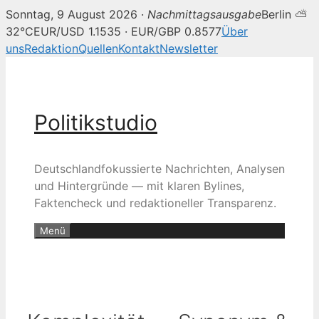
Sonntag, 9 August 2026 ·
Nachmittagsausgabe
Berlin ⛅
32°C
EUR/USD 1.1535 · EUR/GBP 0.8577
Über
uns
Redaktion
Quellen
Kontakt
Newsletter
Zum
Inhalt
springen
Politikstudio
Deutschlandfokussierte Nachrichten, Analysen
und Hintergründe — mit klaren Bylines,
Faktencheck und redaktioneller Transparenz.
Menü