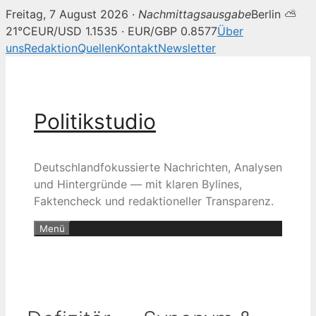
Freitag, 7 August 2026 ·
Nachmittagsausgabe
Berlin ⛅
21°C
EUR/USD 1.1535 · EUR/GBP 0.8577
Über
uns
Redaktion
Quellen
Kontakt
Newsletter
Zum
Inhalt
springen
Politikstudio
Deutschlandfokussierte Nachrichten, Analysen
und Hintergründe — mit klaren Bylines,
Faktencheck und redaktioneller Transparenz.
Menü