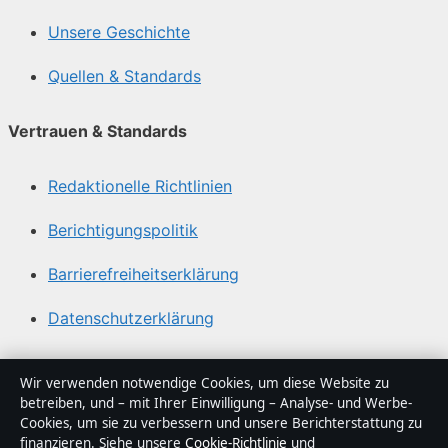
Unsere Geschichte
Quellen & Standards
Vertrauen & Standards
Redaktionelle Richtlinien
Berichtigungspolitik
Barrierefreiheitserklärung
Datenschutzerklärung
Über Politikstudio in Kürze
Wir verwenden notwendige Cookies, um diese Website zu
betreiben, und – mit Ihrer Einwilligung – Analyse- und Werbe-
Politikstudio ist ein unabhängiger digitaler
Cookies, um sie zu verbessern und unsere Berichterstattung zu
Nachrichtenanbieter mit Fokus auf Politik, Wirtschaft,
finanzieren. Siehe unsere
Cookie-Richtlinie
und