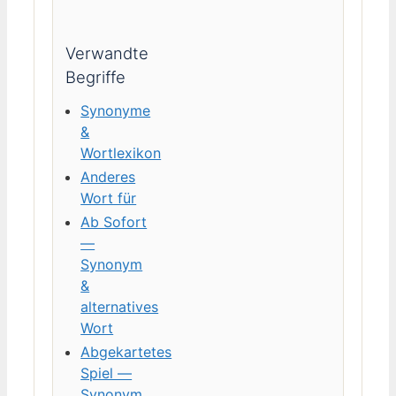
Verwandte
Begriffe
Synonyme
&
Wortlexikon
Anderes
Wort für
Ab Sofort
—
Synonym
&
alternatives
Wort
Abgekartetes
Spiel —
Synonym