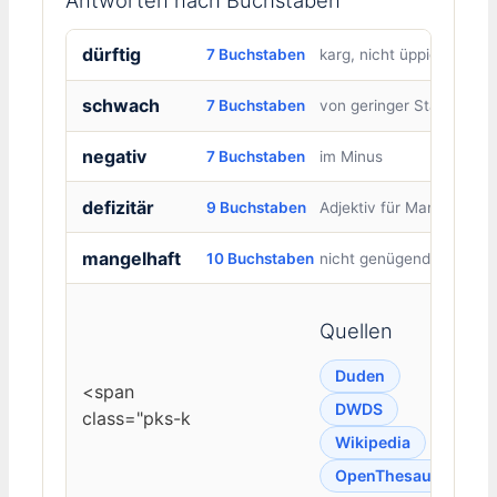
dürftig
7 Buchstaben
karg, nicht üppig
schwach
7 Buchstaben
von geringer Stärke
negativ
7 Buchstaben
im Minus
defizitär
9 Buchstaben
Adjektiv für Mangel
mangelhaft
10 Buchstaben
nicht genügend
Quellen
Duden
<span
DWDS
class="pks-k
Wikipedia
OpenThesaurus