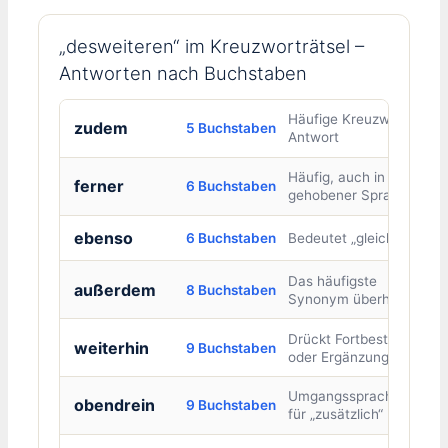
„desweiteren“ im Kreuzworträtsel –
Antworten nach Buchstaben
Häufige Kreuzwort-
zudem
5 Buchstaben
Antwort
Häufig, auch in
ferner
6 Buchstaben
gehobener Sprache
ebenso
6 Buchstaben
Bedeutet „gleichfalls“
Das häufigste
außerdem
8 Buchstaben
Synonym überhaupt
Drückt Fortbestand
weiterhin
9 Buchstaben
oder Ergänzung aus
Umgangssprachlich
obendrein
9 Buchstaben
für „zusätzlich“