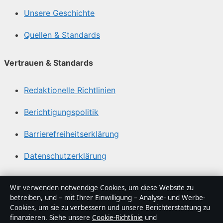
Unsere Geschichte
Quellen & Standards
Vertrauen & Standards
Redaktionelle Richtlinien
Berichtigungspolitik
Barrierefreiheitserklärung
Datenschutzerklärung
Über Politikstudio in Kürze
Wir verwenden notwendige Cookies, um diese Website zu
betreiben, und – mit Ihrer Einwilligung – Analyse- und Werbe-
Politikstudio ist ein unabhängiger digitaler
Cookies, um sie zu verbessern und unsere Berichterstattung zu
Nachrichtenanbieter mit Fokus auf Politik, Wirtschaft,
finanzieren. Siehe unsere
Cookie-Richtlinie
und