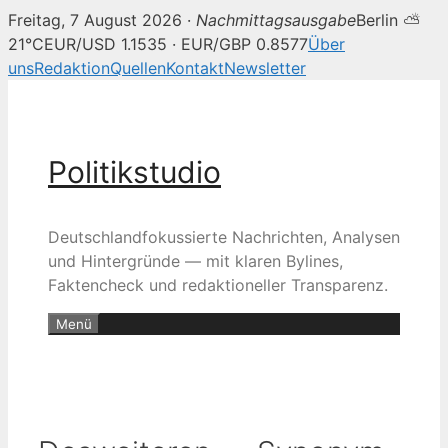
Freitag, 7 August 2026 ·
Nachmittagsausgabe
Berlin ⛅
21°C
EUR/USD 1.1535 · EUR/GBP 0.8577
Über
uns
Redaktion
Quellen
Kontakt
Newsletter
Zum
Inhalt
springen
Politikstudio
Deutschlandfokussierte Nachrichten, Analysen
und Hintergründe — mit klaren Bylines,
Faktencheck und redaktioneller Transparenz.
Menü