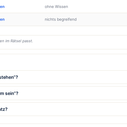
ben
ohne Wissen
ben
nichts begreifend
en im Rätsel passt.
stehen“?
mm sein“?
atz?