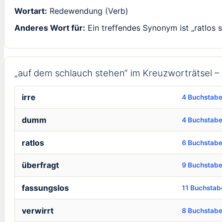
Wortart:
Redewendung (Verb)
Anderes Wort für:
Ein treffendes Synonym ist „ratlos s
„auf dem schlauch stehen“ im Kreuzworträtsel 
irre
4 Buchstab
dumm
4 Buchstab
ratlos
6 Buchstab
überfragt
9 Buchstab
fassungslos
11 Buchstab
verwirrt
8 Buchstab