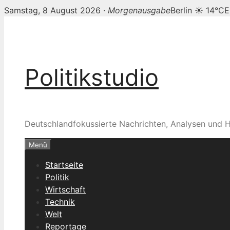
Samstag, 8 August 2026 ·
Morgenausgabe
Berlin ☀ 14°C
E
Zum
Inhalt
springen
Politikstudio
Deutschlandfokussierte Nachrichten, Analysen und H
Menü
Startseite
Politik
Wirtschaft
Technik
Welt
Reportage