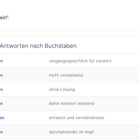
ein“.
– Antworten nach Buchstaben
en
umgangssprachlich für verwirrt
en
nicht verstehend
en
ohne Lösung
en
keine Antwort wissend
en
entsetzt und verständnislos
en
durcheinander im Kopf