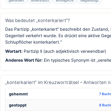
gefördert
unterstützt
ermöglicht
begünstigt
Was bedeutet „konterkariert“?
Das Partizip „konterkariert“ beschreibt den Zustan
Gegenteil verkehrt wurde. Es drückt eine aktive Geg
Schlupflöcher konterkariert.“
Wortart:
Partizip II (auch adjektivisch verwendbar)
Anderes Wort für:
Ein typisches Synonym ist „vereit
„konterkariert“ im Kreuzworträtsel – Antworten
gehemmt
7 Buch
gestoppt
8 Buch