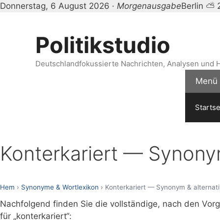
Donnerstag, 6 August 2026 ·
Morgenausgabe
Berlin ⛅ 
Zum
Inhalt
Politikstudio
springen
Deutschlandfokussierte Nachrichten, Analysen und H
Menü
Startse
Konterkariert — Synonym
Hem
›
Synonyme & Wortlexikon
› Konterkariert — Synonym & alternat
Nachfolgend finden Sie die vollständige, nach den Vor
für „konterkariert“: