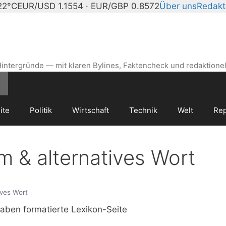
22°C
EUR/USD 1.1554 · EUR/GBP 0.8572
Über uns
Redakt
intergründe — mit klaren Bylines, Faktencheck und redaktionel
ite
Politik
Wirtschaft
Technik
Welt
Rep
 & alternatives Wort
ives Wort
gaben formatierte Lexikon-Seite